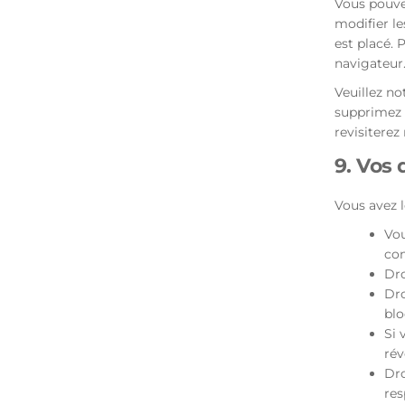
Vous pouvez
modifier le
est placé. 
navigateur
Veuillez no
supprimez 
revisiterez
9. Vos
Vous avez l
Vou
com
Dro
Dro
blo
Si 
rév
Dro
res