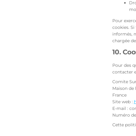
Dro
moi
Pour exerce
cookies. Si
informés, m
chargée de 
10. Co
Pour des qu
contacter e
Comite Sur
Maison de l
France
Site web :
h
E-mail :
co
Numéro de 
Cette polit