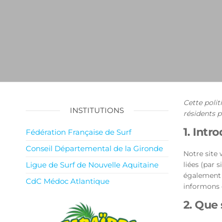
Cette polit
INSTITUTIONS
résidents 
1. Intr
Fédération Française de Surf
Conseil Départemental de la Gironde
Notre site
Ligue de Surf de Nouvelle Aquitaine
liées (par 
également 
CdC Médoc Atlantique
informons d
2. Que 