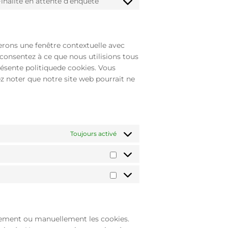
inalité en attente d’enquête
Consent
service
to
whatsapp
service
divers
erons une fenêtre contextuelle avec
 consentez à ce que nous utilisions tous
résente politiquede cookies. Vous
ez noter que notre site web pourrait ne
Toujours activé
Statistiques
Marketing
uement ou manuellement les cookies.