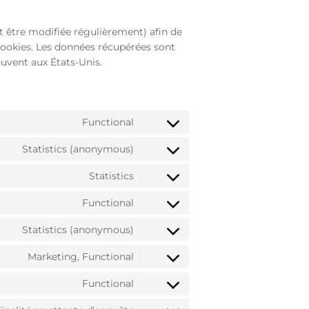
eut être modifiée régulièrement) afin de
s cookies. Les données récupérées sont
uvent aux États-Unis.
Functional
Consent
to
Statistics (anonymous)
Consent
service
to
wordpress
Statistics
Consent
service
to
elementor
Functional
Consent
service
to
google-
Statistics (anonymous)
Consent
service
analytics
to
stripe
Marketing, Functional
Consent
service
to
burst-
Functional
Consent
service
statistics
to
facebook