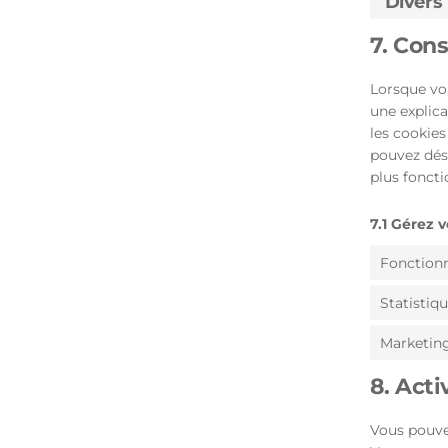
Divers
7. Con
Lorsque vou
une explica
les cookies
pouvez désa
plus fonct
7.1 Gérez 
Fonction
Statistiq
Marketin
8. Acti
Vous pouve