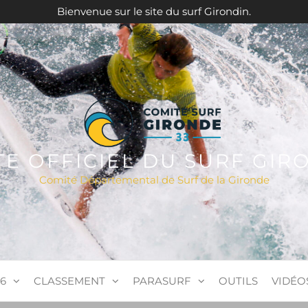
Bienvenue sur le site du surf Girondin.
ITE OFFICIEL DU SURF GIR
Comité Départemental de Surf de la Gironde
6
CLASSEMENT
PARASURF
OUTILS
VIDÉO