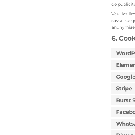
de publicit
Veuillez li
savoir ce q
anonymisée
6. Cook
WordP
Elemen
Google
Stripe
Burst S
Faceb
Whats