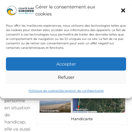
Quand on veut prendre une
Gérer le consentement aux
vague, on regarde tous du même
cookies
côté !
Pour offrir les meilleures expériences, nous utilisons des technologies telles que
L’ouverture du surf vers les publics « handis » est
les cookies pour stocker et/ou accéder aux informations des appareils. Le fait de
possible grâce à un réseau de clubs, d’associations et de
consentir à ces technologies nous permettra de traiter des données telles que
le comportement de navigation ou les ID uniques sur ce site. Le fait de ne pas
bénévoles extrêmement dense.
consentir ou de retirer son consentement peut avoir un effet négatif sur
certaines caractéristiques et fonctions.
Si la
pratique du
Accepter
surf en elle
même est
Refuser
une grande
expérience
Politique de cookies
Déclaration de confidentialité
pour une
personne
en situation
de
Handicarte
handicap,
elle va aussi