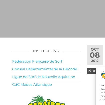
OCT
INSTITUTIONS
08
2012
Fédération Française de Surf
Conseil Départemental de la Gironde
Non
Ligue de Surf de Nouvelle Aquitaine
CdC Médoc Atlantique
Pou
pou
tec
nav
con