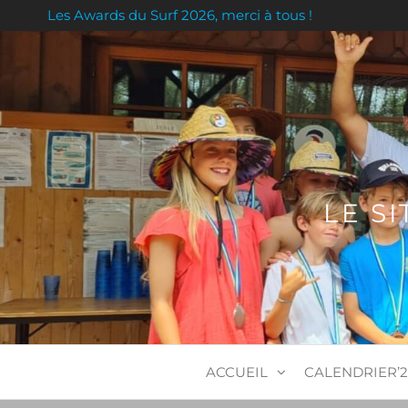
Skip
Les Awards du Surf 2026, merci à tous !
to
the
content
LE S
ACCUEIL
CALENDRIER’2