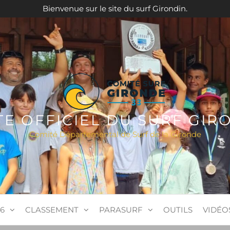
Bienvenue sur le site du surf Girondin.
ITE OFFICIEL DU SURF GIR
Comité Départemental de Surf de la Gironde
6
CLASSEMENT
PARASURF
OUTILS
VIDÉO