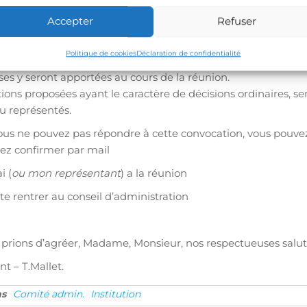
Questions diverses.
Accepter
Refuser
 au bureau sont à pourvoir(toutes candidatures seront les b
Politique de cookies
Déclaration de confidentialité
s,si vous ne pouvez pas y assister, il vous est possible de pos
es y seront apportées au cours de la réunion.
tions proposées ayant le caractère de décisions ordinaires, 
u représentés.
vous ne pouvez pas répondre à cette convocation, vous pouve
llez confirmer par mail
i (
ou mon représentant
) a la réunion
ite rentrer au conseil d’administration
prions d’agréer, Madame, Monsieur, nos respectueuses salut
t – T.Mallet.
ns
Comité admin.
Institution