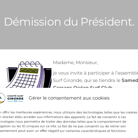
Démission du Président.
Madame, Monsieur,
je vous invite à participer à l’assemb
Surf Gironde, qui se tiendra le
Samedi
Carcans Océan Surf Club.
Gérer le consentement aux cookies
Les points à l’ordre du jour de cette r
r offrir les meilleures expériences, nous utilisons des technologies telles que les cookies
r stocker et/ou accéder aux informations des appareils. Le fait de consentir à ces
la démission du président
hnologies nous permettra de traiter des données telles que le comportement de
igation ou les ID uniques sur ce site. Le fait de ne pas consentir ou de retirer son
sentement peut avoir un effet négatif sur certaines caractéristiques et fonctions.
le renouvellement du bureau