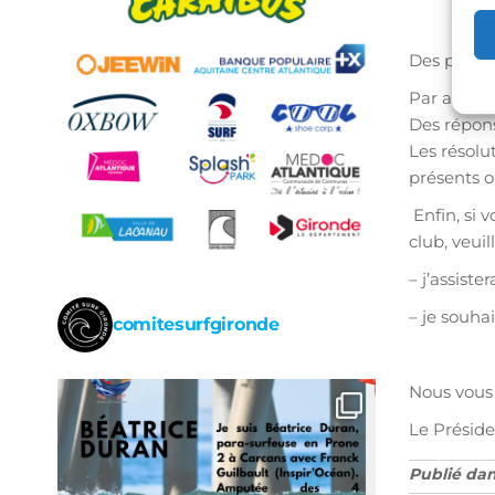
Des places
Par ailleur
Des répons
Les résolu
présents o
Enfin, si 
club, veui
– j’assistera
– je souha
comitesurfgironde
Nous vous 
Le Présiden
Publié da