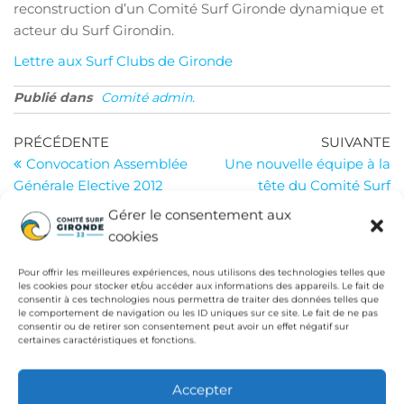
reconstruction d’un Comité Surf Gironde dynamique et
acteur du Surf Girondin.
Lettre aux Surf Clubs de Gironde
Publié dans
Comité admin.
Navigation
Article
Ar
PRÉCÉDENTE
SUIVANTE
précédent
su
Convocation Assemblée
Une nouvelle équipe à la
de
Générale Elective 2012
tête du Comité Surf
l’article
Gironde !
Gérer le consentement aux
cookies
Pour offrir les meilleures expériences, nous utilisons des technologies telles que
INSTITUTIONS
les cookies pour stocker et/ou accéder aux informations des appareils. Le fait de
consentir à ces technologies nous permettra de traiter des données telles que
le comportement de navigation ou les ID uniques sur ce site. Le fait de ne pas
Fédération Française de Surf
consentir ou de retirer son consentement peut avoir un effet négatif sur
certaines caractéristiques et fonctions.
Conseil Départemental de la Gironde
Ligue de Surf de Nouvelle Aquitaine
Accepter