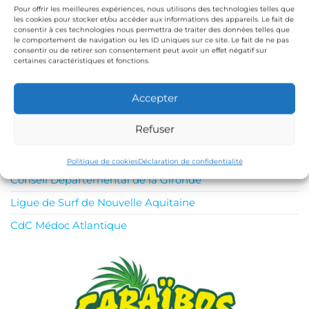
Étiquettes
Hivernatour
Lacanau
Pour offrir les meilleures expériences, nous utilisons des technologies telles que
les cookies pour stocker et/ou accéder aux informations des appareils. Le fait de
Navigation
consentir à ces technologies nous permettra de traiter des données telles que
Article
Ar
PRÉCÉDENTE
SUIVANTE
le comportement de navigation ou les ID uniques sur ce site. Le fait de ne pas
précédent
su
Stage juge enfants,
Formation juge et
consentir ou de retirer son consentement peut avoir un effet négatif sur
de
certaines caractéristiques et fonctions.
confirmés et compétition !
compétition !
l’article
Accepter
INSTITUTIONS
Refuser
Fédération Française de Surf
Politique de cookies
Déclaration de confidentialité
Conseil Départemental de la Gironde
Ligue de Surf de Nouvelle Aquitaine
CdC Médoc Atlantique