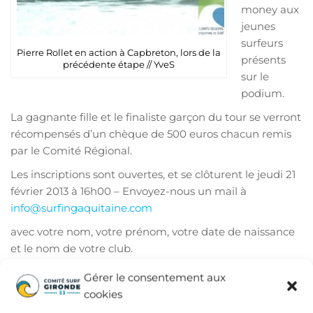
money aux
jeunes
surfeurs
Pierre Rollet en action à Capbreton, lors de la
présents
précédente étape // YveS
sur le
podium.
La gagnante fille et le finaliste garçon du tour se verront
récompensés d’un chèque de 500 euros chacun remis
par le Comité Régional.
Les inscriptions sont ouvertes, et se clôturent le jeudi 21
février 2013 à 16h00 – Envoyez-nous un mail à
info@surfingaquitaine.com
avec votre nom, votre prénom, votre date de naissance
et le nom de votre club.
Publié dans
Comité admin.
Gérer le consentement aux
Comité Régional
Aquitaine de Surf
cookies