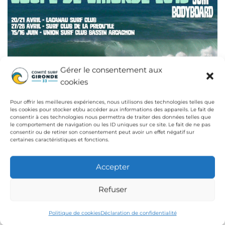
Gérer le consentement aux
cookies
Pour offrir les meilleures expériences, nous utilisons des technologies telles que
les cookies pour stocker et/ou accéder aux informations des appareils. Le fait de
consentir à ces technologies nous permettra de traiter des données telles que
le comportement de navigation ou les ID uniques sur ce site. Le fait de ne pas
consentir ou de retirer son consentement peut avoir un effet négatif sur
certaines caractéristiques et fonctions.
Publié dans
Comité admin.
Accepter
Navigation
Article
Ar
PRÉCÉDENTE
SUIVANTE
Refuser
précédent
su
Test vidéo tracking GPS
Championnats d’Aquitaine
de
Move’n See !
Open Bodyboard, Bodysurf,
l’article
Politique de cookies
Déclaration de confidentialité
et Drop Knee 2013…