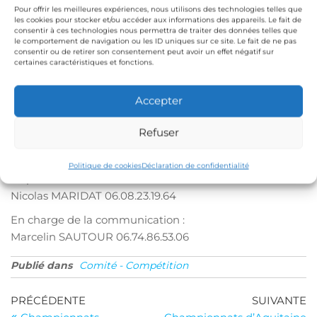
Pour offrir les meilleures expériences, nous utilisons des technologies telles que
animations et découvertes des disciplines telles que la
les cookies pour stocker et/ou accéder aux informations des appareils. Le fait de
pirogue, le stand up paddle…
consentir à ces technologies nous permettra de traiter des données telles que
le comportement de navigation ou les ID uniques sur ce site. Le fait de ne pas
Revivez l’évènement avec la vidéo de l’édition 2012
consentir ou de retirer son consentement peut avoir un effet négatif sur
certaines caractéristiques et fonctions.
Le site de l’évènement & La fiche d’inscription en ligne :
http://www.medocwatermanclub.com/
Accepter
Retrouvez l’actu de l’évènement sur notre page
facebook
Refuser
Contacts :
medocwatermanclub@yahoo.fr
Politique de cookies
Déclaration de confidentialité
Le président de médoc waterman club :
Nicolas MARIDAT 06.08.23.19.64
En charge de la communication :
Marcelin SAUTOUR 06.74.86.53.06
Publié dans
Comité - Compétition
Navigation
Article
Ar
PRÉCÉDENTE
SUIVANTE
précédent
su