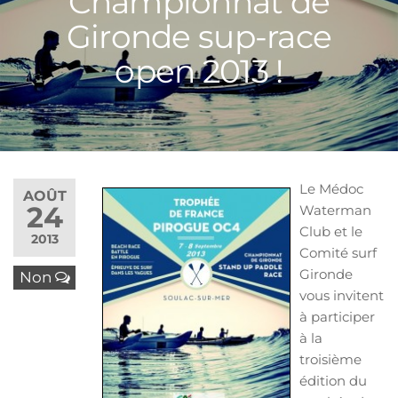
Championnat de
Gironde sup-race
open 2013 !
Le Médoc
AOÛT
24
Waterman
Club et le
2013
Comité surf
Gironde
Non
vous invitent
à participer
à la
troisième
édition du