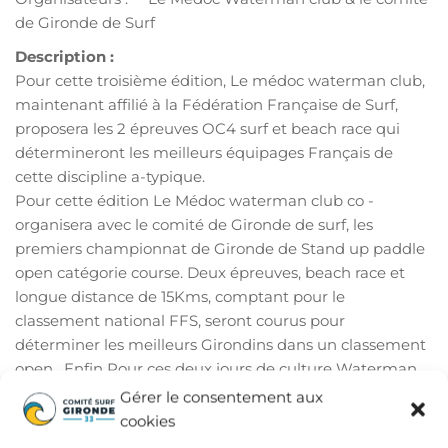
de Gironde de Surf
Description :
Pour cette troisième édition, Le médoc waterman club,
maintenant affilié à la Fédération Française de Surf,
proposera les 2 épreuves OC4 surf et beach race qui
détermineront les meilleurs équipages Français de
cette discipline a-typique.
Pour cette édition Le Médoc waterman club co -
organisera avec le comité de Gironde de surf, les
premiers championnat de Gironde de Stand up paddle
open catégorie course. Deux épreuves, beach race et
longue distance de 15Kms, comptant pour le
classement national FFS, seront courus pour
déterminer les meilleurs Girondins dans un classement
open. Enfin Pour ces deux jours de culture Waterman,
un village dédié attend le public et les quelques 100
Gérer le consentement aux
participants, avec un forum d’artistes, l’exposition des
cookies
embarcations, des tests de stand up paddle, des