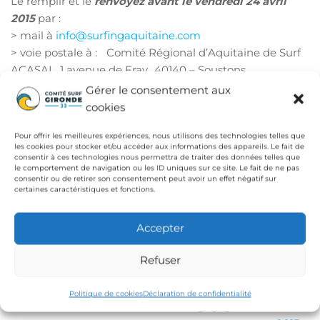
Le remplir et le
renvoyez avant le vendredi 24 avril
2015
par :
> mail à
info@surfingaquitaine.com
> voie postale à : Comité Régional d’Aquitaine de Surf
ACASAL, 1 avenue de Fray 40140 – Soustons
Gérer le consentement aux
cookies
N.B. : Pour le pôle France, aucun dossier n’est à fournir
pour une demande d’intégration. Les jeunes souhaitant
Pour offrir les meilleures expériences, nous utilisons des technologies telles que
les cookies pour stocker et/ou accéder aux informations des appareils. Le fait de
intégrer le pôle France pourront contacter : Serge
consentir à ces technologies nous permettra de traiter des données telles que
Lougarot (
le comportement de navigation ou les ID uniques sur ce site. Le fait de ne pas
serge.ctn@surfingfrance.com
) ou JR Vignes
consentir ou de retirer son consentement peut avoir un effet négatif sur
(
jrvignes@surfingfrance.com
).
certaines caractéristiques et fonctions.
Publié dans
Comité Régional Aquitaine de Surf
Accepter
Formation
Étiquettes
aquitain
espoir
pole
Refuser
Navigation
Article
Ar
PRÉCÉDENTE
SUIVANTE
Politique de cookies
Déclaration de confidentialité
précédent
su
Session du BIF Gironde !
Stage jugement Fédéral
de