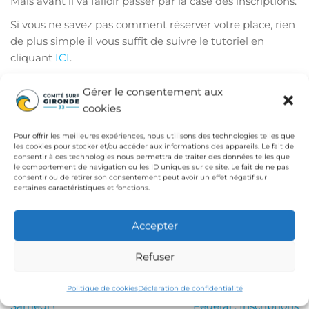
Mais avant il va falloir passer par la case des inscriptions.
Si vous ne savez pas comment réserver votre place, rien
de plus simple il vous suffit de suivre le tutoriel en
cliquant
ICI
.
Suivant les conditions, la compétition pourra être
Gérer le consentement aux
reportée et nous vous ferons un point mercredi, pour
cookies
vous dire ce qu’il en est. Mais d’ici là, vous pouvez
commencer à affûter vos pagaies et vos dérives pour
Pour offrir les meilleures expériences, nous utilisons des technologies telles que
être près le jour « J ».
les cookies pour stocker et/ou accéder aux informations des appareils. Le fait de
consentir à ces technologies nous permettra de traiter des données telles que
le comportement de navigation ou les ID uniques sur ce site. Le fait de ne pas
N’oubliez pas de vous inscrire en cliquant ici !
consentir ou de retirer son consentement peut avoir un effet négatif sur
certaines caractéristiques et fonctions.
Bonne inscription et à mercredi.
Publié dans
Comité - Compétition
Comité admin.
Accepter
Compétition
News
Refuser
Navigation
Article
Ar
PRÉCÉDENTE
SUIVANTE
précédent
su
Inscriptions closes, rdv
Formation Brevet Initiateur
Politique de cookies
Déclaration de confidentialité
de
Samedi !
Fédéral : Inscriptions