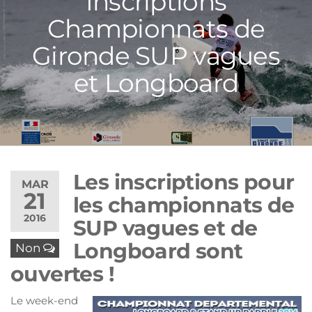
Inscriptions
Championnats de
Gironde SUP vagues
et Longboard
Les inscriptions pour
MAR
21
les championnats de
2016
SUP vagues et de
Longboard sont
Non
ouvertes !
Le week-end