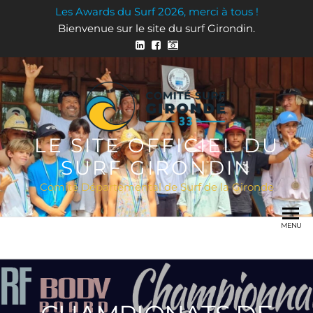
Skip
Les Awards du Surf 2026, merci à tous !
to
Bienvenue sur le site du surf Girondin.
the
content
LE SITE OFFICIEL DU
SURF GIRONDIN
Comité Départemental de Surf de la Gironde
MENU