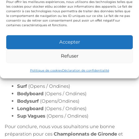
Pour offrir les meilleures expériences, nous utilisons des technologies telles que
les cookies pour stocker et/ou accéder aux informations des appareils. Le fait de
consentir à ces technologies nous permettra de traiter des données telles que
le comportement de navigation ou les ID uniques sur ce site. Le fait de ne pas
consentir ou de retirer son consentement peut avoir un effet négatif sur
certaines caractéristiques et fonctions.
Accepter
Refuser
Cette compétition va donc élire les champions de
Gironde 2018 dans les différentes catégories que nous
Politique de cookies
Déclaration de confidentialité
vous rappelons :
Surf
(Opens / Ondines)
Bodyboard
(Opens / Ondines)
Bodysurf
(Opens/Ondines)
Longboard
(Opens / Ondines)
Sup Vagues
(Opens / Ondines)
Pour conclure, nous vous souhaitons une bonne
préparation pour ces
Championnats de Gironde
et