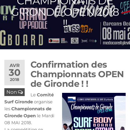
CHAMPIONATS DE
GIRONDE OPEN 2018
!!
Confirmation des
AVR
30
Championnats OPEN
2018
de Gironde ! !
Non
Le
Comité
Surf Gironde
organise
les
Championnats de
Gironde Open
le Mardi
08 MAI 2018.
La compétition se