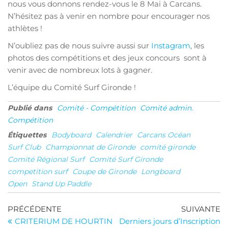
nous vous donnons rendez-vous le 8 Mai à Carcans.
N’hésitez pas à venir en nombre pour encourager nos
athlètes !
N’oubliez pas de nous suivre aussi sur
Instagram
, les
photos des compétitions et des jeux concours sont à
venir avec de nombreux lots à gagner.
L’équipe du Comité Surf Gironde !
Publié dans
Comité - Compétition
Comité admin.
Compétition
Étiquettes
Bodyboard
Calendrier
Carcans Océan
Surf Club
Championnat de Gironde
comité gironde
Comité Régional Surf
Comité Surf Gironde
competition surf
Coupe de Gironde
Longboard
Open
Stand Up Paddle
Navigation
Article
Ar
PRÉCÉDENTE
SUIVANTE
précédent
su
CRITERIUM DE HOURTIN
Derniers jours d’Inscription
de