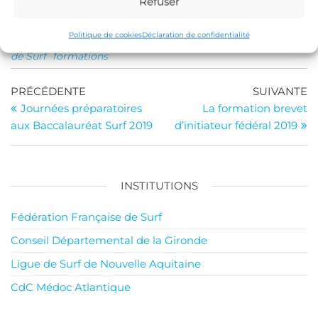
Refuser
Publié dans
Jugement
Politique de cookies
Déclaration de confidentialité
Étiquettes
Comité Surf Gironde
Fédération Française
de Surf
formations
Navigation
Article
Ar
PRÉCÉDENTE
SUIVANTE
précédent
su
Journées préparatoires
La formation brevet
de
aux Baccalauréat Surf 2019
d’initiateur fédéral 2019
l’article
INSTITUTIONS
Fédération Française de Surf
Conseil Départemental de la Gironde
Ligue de Surf de Nouvelle Aquitaine
CdC Médoc Atlantique