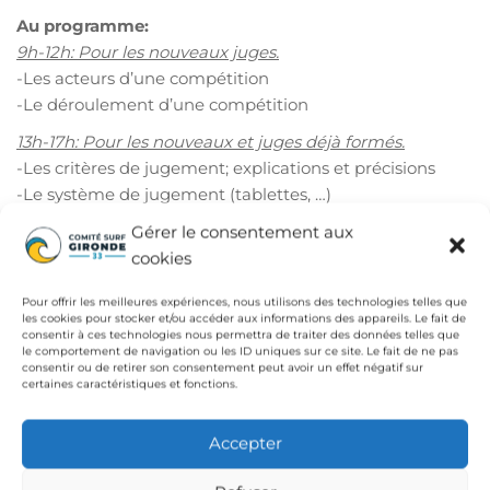
Au programme:
9h-12h: Pour les nouveaux juges.
-Les acteurs d’une compétition
-Le déroulement d’une compétition
13h-17h: Pour les nouveaux et juges déjà formés.
-Les critères de jugement; explications et précisions
-Le système de jugement (tablettes, …)
-Le rôle du juge priorité
Gérer le consentement aux
-Mise en situation
cookies
Merci de vous inscrire
ICI
Pour offrir les meilleures expériences, nous utilisons des technologies telles que
(Helloasso)
les cookies pour stocker et/ou accéder aux informations des appareils. Le fait de
consentir à ces technologies nous permettra de traiter des données telles que
le comportement de navigation ou les ID uniques sur ce site. Le fait de ne pas
clement@comitesurfgironde.com – 07 68 31 42 24
consentir ou de retirer son consentement peut avoir un effet négatif sur
certaines caractéristiques et fonctions.
A bientôt,
Accepter
L’équipe du Comité Surf Gironde.