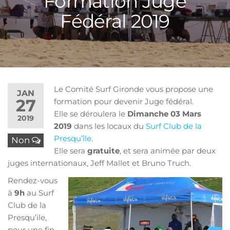
Formation Juge
Fédéral 2019
Le Comité Surf Gironde vous propose une
JAN
27
formation pour devenir Juge fédéral.
Elle se déroulera le
Dimanche 03 Mars
2019
2019
dans les locaux du
Surf Club de la
Presqu’île
.
Non
Elle sera
gratuite
, et sera animée par deux
juges internationaux, Jeff Mallet et Bruno Truch.
Rendez-vous
à
9h
au Surf
Club de la
Presqu’ile,
pour une fin