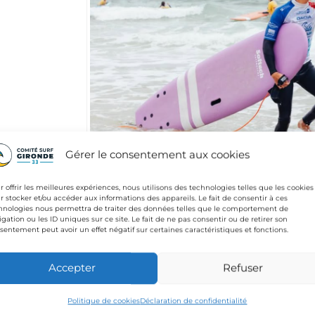
Photo Lacanau Surf Clu
Gérer le consentement aux cookies
Attention !
r offrir les meilleures expériences, nous utilisons des technologies telles que les cookies
r stocker et/ou accéder aux informations des appareils. Le fait de consentir à ces
Il reste moins d’une semaine avant la date limite de dépôt
hnologies nous permettra de traiter des données telles que le comportement de
igation ou les ID uniques sur ce site. Le fait de ne pas consentir ou de retirer son
formations de
Brevet d’Initiateur Fédéral
(BIF) Surf.
sentement peut avoir un effet négatif sur certaines caractéristiques et fonctions.
Rappel :
Accepter
Refuser
« Le « Brevet d’Initiateur Fédéral » initie, bénévolement, 
compétiteurs) dans des conditions de sécurité et de prati
Politique de cookies
Déclaration de confidentialité
Il agit autant que possible sous la responsabilité d’un mo