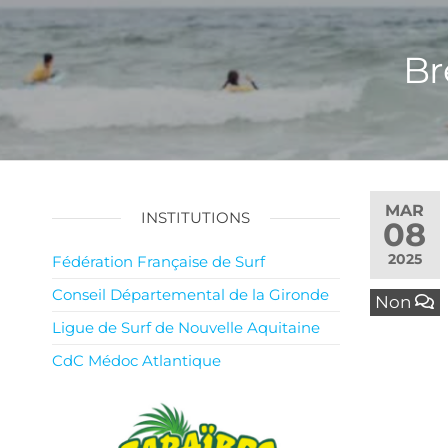
Br
MAR
INSTITUTIONS
08
2025
Fédération Française de Surf
Conseil Départemental de la Gironde
Non
Ligue de Surf de Nouvelle Aquitaine
CdC Médoc Atlantique