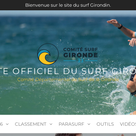
Bienvenue sur le site du surf Girondin.
ITE OFFICIEL DU SURF GIR
Comité Départemental de Surf de la Gironde
6
CLASSEMENT
PARASURF
OUTILS
VIDÉO