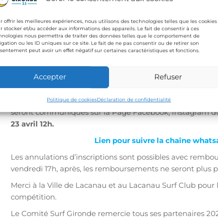
Modalités d’inscription :
•⁠
⁠Tarif : 30 euros
r offrir les meilleures expériences, nous utilisons des technologies telles que les cookies
r stocker et/ou accéder aux informations des appareils. Le fait de consentir à ces
hnologies nous permettra de traiter des données telles que le comportement de
Inscription possible sur place 35 euros (Dans la limite de
igation ou les ID uniques sur ce site. Le fait de ne pas consentir ou de retirer son
•⁠
⁠Licenciés titulaires d’une licence Compétition à jour,
e
sentement peut avoir un effet négatif sur certaines caractéristiques et fonctions.
française ou européenne
•⁠ ⁠
Compétition ouverte 75% aux compétiteurs du territo
Accepter
Refuser
25% des places restantes pour les meilleurs classés inscrit
Pour finir, les tableaux d’avancement, ainsi que le prog
Politique de cookies
Déclaration de confidentialité
seront communiqués sur la Page Facebook, Instagram 
23 avril 12h.
Lien pour suivre la chaîne what
Les annulations d’inscriptions sont possibles avec rembo
vendredi 17h, après, les remboursements ne seront plus po
Merci à la Ville de Lacanau et au Lacanau Surf Club pour l
compétition.
Le Comité Surf Gironde remercie tous ses partenaires 2026