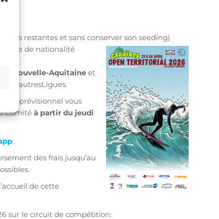
s places restantes et sans conserver son seeding)
t être de nationalité
ire Nouvelle-Aquitaine
et
s des autresLigues.⁠
ramme prévisionnel vous
du Comité
à partir du jeudi
sapp
ursement des frais jusqu’au
ssibles.
’accueil de cette
 sur le circuit de compétition: