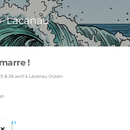
 – Lacanau
marre !
5 & 26 avril à Lacanau Ocean
so
par ici !