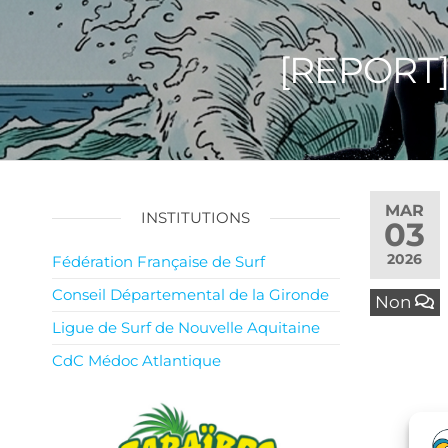
[REPORT] 
MAR
INSTITUTIONS
03
2026
Fédération Française de Surf
Conseil Départemental de la Gironde
Non
Ligue de Surf de Nouvelle Aquitaine
CdC Médoc Atlantique