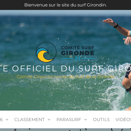
Bienvenue sur le site du surf Girondin.
ITE OFFICIEL DU SURF GIR
Comité Départemental de Surf de la Gironde
6
CLASSEMENT
PARASURF
OUTILS
VIDÉO