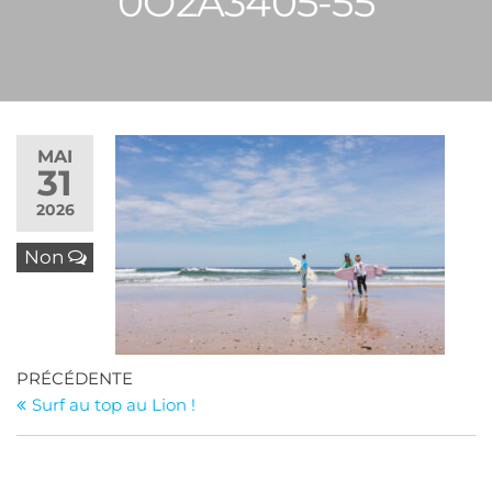
0O2A3405-55
MAI
31
2026
Non
Navigation
Article
PRÉCÉDENTE
précédent
Surf au top au Lion !
de
l’article