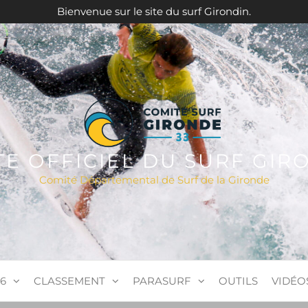
Bienvenue sur le site du surf Girondin.
ITE OFFICIEL DU SURF GIR
Comité Départemental de Surf de la Gironde
6
CLASSEMENT
PARASURF
OUTILS
VIDÉO