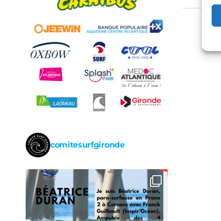
de
l’arti
comitesurfgironde