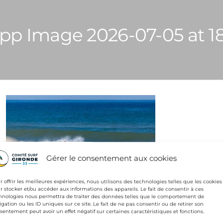
p Image 2026-07-05 at 18.5
Gérer le consentement aux cookies
r offrir les meilleures expériences, nous utilisons des technologies telles que les cookies
r stocker et/ou accéder aux informations des appareils. Le fait de consentir à ces
hnologies nous permettra de traiter des données telles que le comportement de
gation
igation ou les ID uniques sur ce site. Le fait de ne pas consentir ou de retirer son
NTE
sentement peut avoir un effet négatif sur certaines caractéristiques et fonctions.
anailles by Banque Populaire 2026