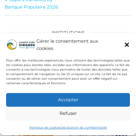
de
Banque Populaire 2026
l’article
INSTITUTIONS
Gérer le consentement aux
Fédération Française de Surf
cookies
Conseil Départemental de la Gironde
Pour offrir les meilleures expériences, nous utilisons des technologies telles que
les cookies pour stocker et/ou accéder aux informations des appareils. Le fait de
Ligue de Surf de Nouvelle Aquitaine
consentir à ces technologies nous permettra de traiter des données telles que
le comportement de navigation ou les ID uniques sur ce site. Le fait de ne pas
CdC Médoc Atlantique
consentir ou de retirer son consentement peut avoir un effet négatif sur
certaines caractéristiques et fonctions.
Accepter
Refuser
Politique de cookies
Déclaration de confidentialité