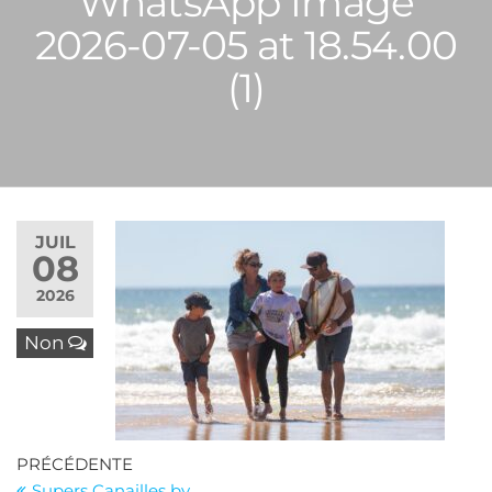
WhatsApp Image
2026-07-05 at 18.54.00
(1)
JUIL
08
2026
Non
Navigation
Article
PRÉCÉDENTE
précédent
Supers Canailles by