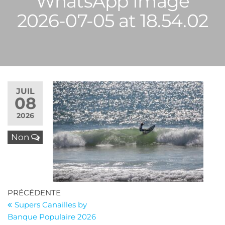
WhatsApp Image
2026-07-05 at 18.54.02
JUIL
08
2026
Non
Navigation
Article
PRÉCÉDENTE
précédent
Supers Canailles by
de
Banque Populaire 2026