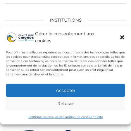
l’article
INSTITUTIONS
Fédération Française de Surf
Gérer le consentement aux
cookies
Conseil Départemental de la Gironde
Ligue de Surf de Nouvelle Aquitaine
Pour offrir les meilleures expériences, nous utilisons des technologies telles que
les cookies pour stocker et/ou accéder aux informations des appareils. Le fait de
CdC Médoc Atlantique
consentir à ces technologies nous permettra de traiter des données telles que
le comportement de navigation ou les ID uniques sur ce site. Le fait de ne pas
consentir ou de retirer son consentement peut avoir un effet négatif sur
certaines caractéristiques et fonctions.
Accepter
Refuser
Politique de cookies
Déclaration de confidentialité