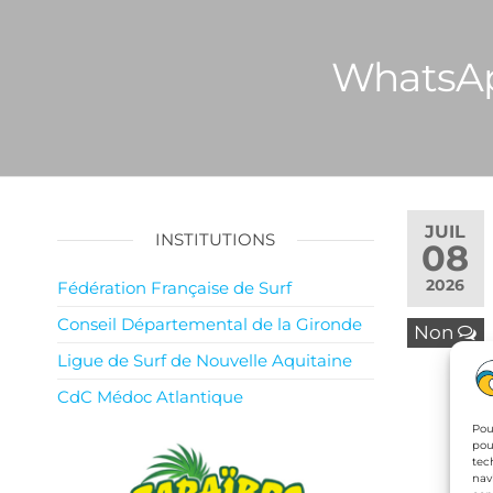
WhatsApp
JUIL
INSTITUTIONS
08
2026
Fédération Française de Surf
Conseil Départemental de la Gironde
Non
Ligue de Surf de Nouvelle Aquitaine
CdC Médoc Atlantique
Pou
pou
tec
nav