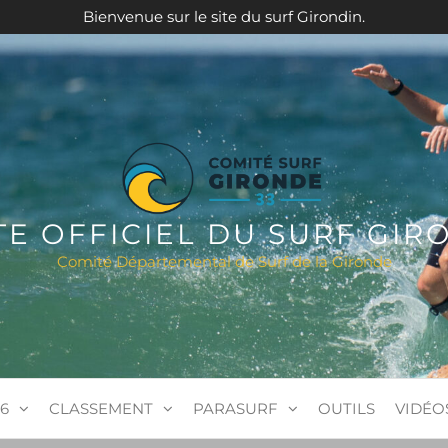
Bienvenue sur le site du surf Girondin.
ITE OFFICIEL DU SURF GIR
Comité Départemental de Surf de la Gironde
6
CLASSEMENT
PARASURF
OUTILS
VIDÉO