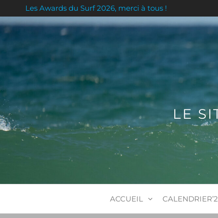
Skip
Les Awards du Surf 2026, merci à tous !
to
the
content
LE S
ACCUEIL
CALENDRIER’2