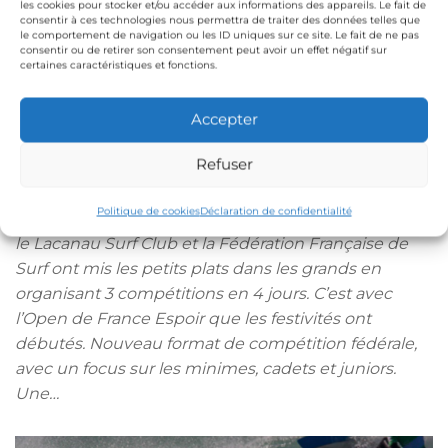
les cookies pour stocker et/ou accéder aux informations des appareils. Le fait de
consentir à ces technologies nous permettra de traiter des données telles que
le comportement de navigation ou les ID uniques sur ce site. Le fait de ne pas
consentir ou de retirer son consentement peut avoir un effet négatif sur
certaines caractéristiques et fonctions.
Accepter
Open de France Espoir
JUIL
24
Refuser
2021
2021
Politique de cookies
Déclaration de confidentialité
[photos: WeCreative]La semaine dernière
le Lacanau Surf Club et la Fédération Française de
Surf ont mis les petits plats dans les grands en
organisant 3 compétitions en 4 jours. C’est avec
l’Open de France Espoir que les festivités ont
débutés. Nouveau format de compétition fédérale,
avec un focus sur les minimes, cadets et juniors.
Une…