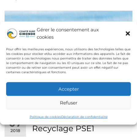
Gérer le consentement aux
cookies
Pour offrir les meilleures expériences, nous utilisons des technologies telles que
les cookies pour stocker et/ou accéder aux informations des appareils. Le fait de
consentir à ces technologies nous permettra de traiter des données telles que
le comportement de navigation ou les ID uniques sur ce site. Le fait de ne pas
consentir ou de retirer son consentement peut avoir un effet négatif sur
certaines caractéristiques et fonctions.
Accepter
Refuser
Formation Secourisme –
MAR
Politique de cookies
Déclaration de confidentialité
07
Recyclage PSE1
2018