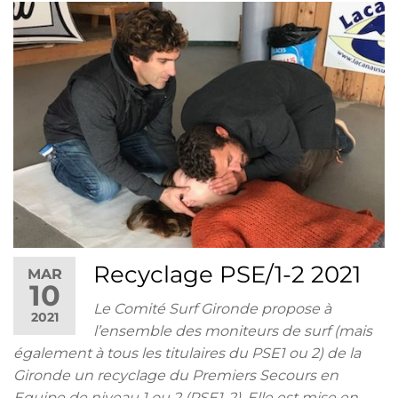
Recyclage PSE/1-2 2021
MAR
10
Le Comité Surf Gironde propose à
2021
l’ensemble des moniteurs de surf (mais
également à tous les titulaires du PSE1 ou 2) de la
Gironde un recyclage du Premiers Secours en
Equipe de niveau 1 ou 2 (PSE1-2). Elle est mise en