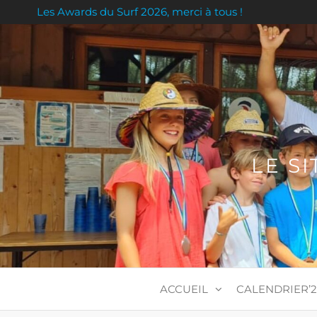
Skip
Les Awards du Surf 2026, merci à tous !
to
the
content
LE S
ACCUEIL
CALENDRIER’2