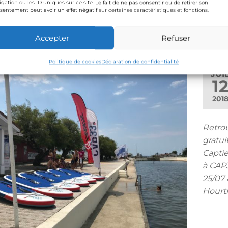
igation ou les ID uniques sur ce site. Le fait de ne pas consentir ou de retirer son
sentement peut avoir un effet négatif sur certaines caractéristiques et fonctions.
Accepter
Refuser
Politique de cookies
Déclaration de confidentialité
JUI
1
201
Retrou
gratui
Captie
à CAP3
25/07 
Hourti