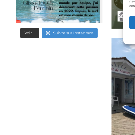
nav
con
Voir +
Suivre sur Instagram