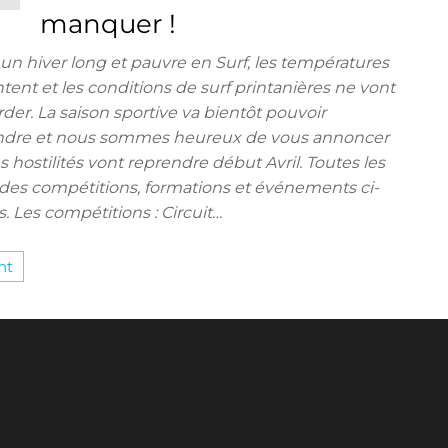
manquer !
un hiver long et pauvre en Surf, les températures
ent et les conditions de surf printanières ne vont
rder. La saison sportive va bientôt pouvoir
ndre et nous sommes heureux de vous annoncer
s hostilités vont reprendre début Avril. Toutes les
des compétitions, formations et événements ci-
. Les compétitions : Circuit…
nt