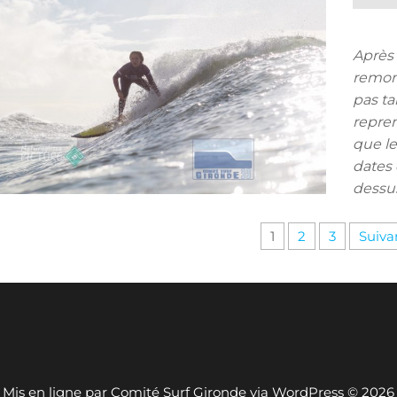
Après 
remont
pas ta
repre
que le
dates 
dessus
nation
1
2
3
Suiva
cations
Mis en ligne par Comité Surf Gironde via WordPress © 2026