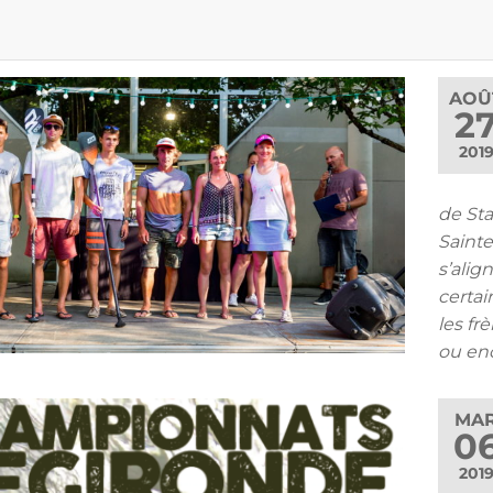
AOÛ
2
201
de St
Sainte
s’alig
certai
les fr
ou enc
MA
0
201