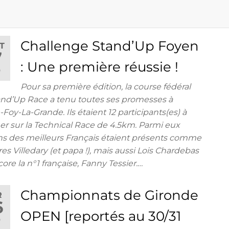
Challenge Stand’Up Foyen
T
7
: Une première réussie !
9
Pour sa première édition, la course fédéral
and’Up Race a tenu toutes ses promesses à
-Foy-La-Grande. Ils étaient 12 participants(es) à
ner sur la Technical Race de 4.5km. Parmi eux
ns des meilleurs Français étaient présents comme
ères Villedary (et papa !), mais aussi Lois Chardebas
ore la n°1 française, Fanny Tessier.…
Championnats de Gironde
R
6
OPEN [reportés au 30/31
9