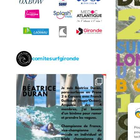
comitesurfgironde
Pou
pou
tec