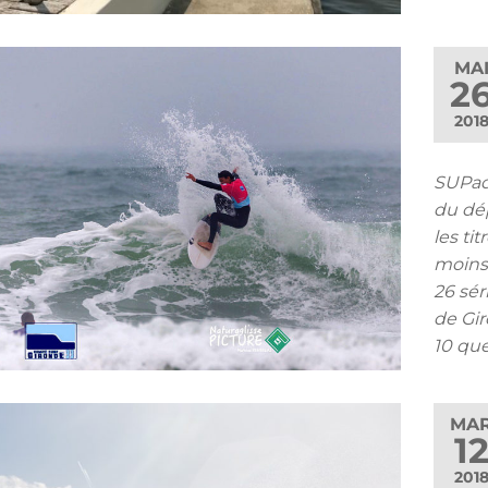
MA
2
201
SUPadd
du dép
les ti
moins 
26 sé
de Gir
10 que
MA
1
201