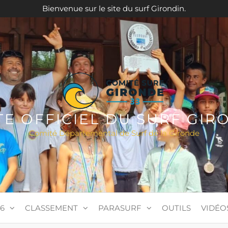
Bienvenue sur le site du surf Girondin.
ITE OFFICIEL DU SURF GIR
Comité Départemental de Surf de la Gironde
6
CLASSEMENT
PARASURF
OUTILS
VIDÉO