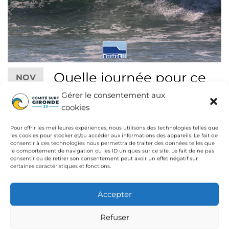
Quelle journée pour ce
NOV
22
Gérer le consentement aux
premier critérium !
2018
cookies
Dame nature a gardé le suspens
Pour offrir les meilleures expériences, nous utilisons des technologies telles que
jusqu’au bout pour ce premier critérium. Les
les cookies pour stocker et/ou accéder aux informations des appareils. Le fait de
prévisions étaient annoncées solides 2m30-2m
consentir à ces technologies nous permettra de traiter des données telles que
le comportement de navigation ou les ID uniques sur ce site. Le fait de ne pas
toute la journée, nous laissant dans l’hésitation, au
consentir ou de retirer son consentement peut avoir un effet négatif sur
certaines caractéristiques et fonctions.
final ce fut des très belles conditions offshore sur
Lacanau avec un été indien qui n’en finissait plus.
Accepter
Seules les catégories Surf Junior/Cadet et Surf
Ondine Junior avaient été…
Refuser