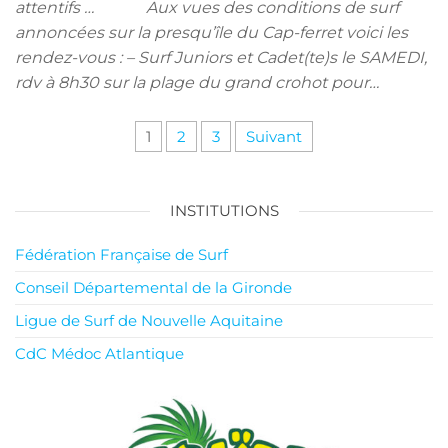
attentifs … Aux vues des conditions de surf
annoncées sur la presqu’île du Cap-ferret voici les
rendez-vous : – Surf Juniors et Cadet(te)s le SAMEDI,
rdv à 8h30 sur la plage du grand crohot pour…
Pagination
1
2
3
Suivant
des
publications
INSTITUTIONS
Fédération Française de Surf
Conseil Départemental de la Gironde
Ligue de Surf de Nouvelle Aquitaine
CdC Médoc Atlantique