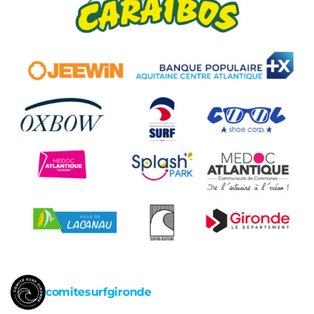
comitesurfgironde