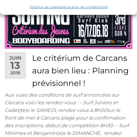
Politique de cookies
Déclaration de confidentialité
Le critérium de Carcans
JUIN
13
aura bien lieu : Planning
2018
prévisionnel !
Aux vues des conditions de surf annoncées sur
Carcans voici les rendez-vous : – Surf Juniors et
Cadet(te)s le SAMEDI, rendez-vous à 8h00sur le
front de mer à Carcans plage pour la confirmation
des inscriptions, début de compétition 8H30. – Surf
Minimes et Benjamin(e)s le DIMANCHE, rendez-