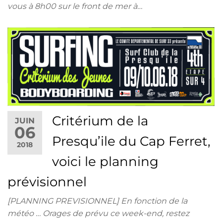
vous à 8h00 sur le front de mer à…
Critérium de la
JUIN
06
Presqu’ile du Cap Ferret,
2018
voici le planning
prévisionnel
[PLANNING PREVISIONNEL] En fonction de la
météo … Orages de prévu ce week-end, restez