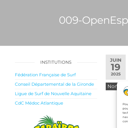
009-OpenEspo
JUIN
INSTITUTIONS
19
2025
Fédération Française de Surf
Conseil Départemental de la Gironde
Non
Ligue de Surf de Nouvelle Aquitaine
CdC Médoc Atlantique
Pou
pou
tec
nav
con