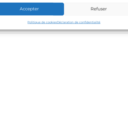
Accepter
Refuser
gation
NTE
Politique de cookies
Déclaration de confidentialité
EspoirterritorialGirondeCarcans-CPhilippon
cle