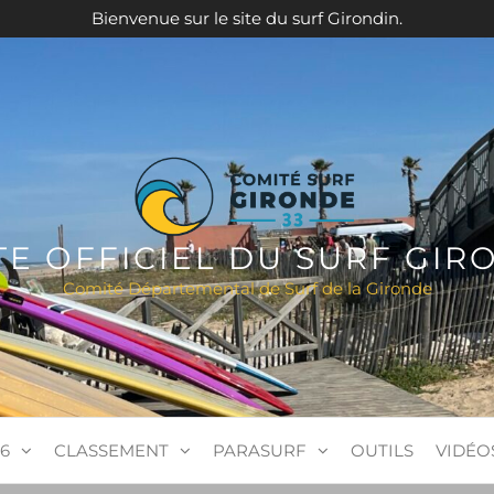
Bienvenue sur le site du surf Girondin.
ITE OFFICIEL DU SURF GIR
Comité Départemental de Surf de la Gironde
6
CLASSEMENT
PARASURF
OUTILS
VIDÉO