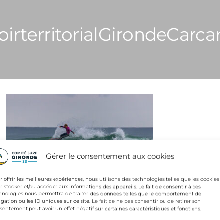
irterritorialGirondeCarca
Gérer le consentement aux cookies
r offrir les meilleures expériences, nous utilisons des technologies telles que les cookies
r stocker et/ou accéder aux informations des appareils. Le fait de consentir à ces
hnologies nous permettra de traiter des données telles que le comportement de
gation
igation ou les ID uniques sur ce site. Le fait de ne pas consentir ou de retirer son
NTE
sentement peut avoir un effet négatif sur certaines caractéristiques et fonctions.
EspoirterritorialGirondeCarcans-CPhilippon