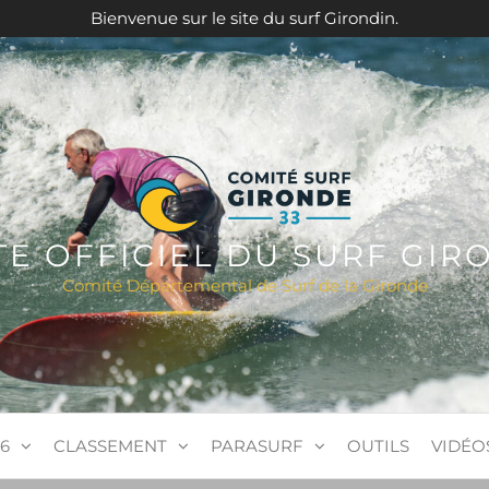
Bienvenue sur le site du surf Girondin.
ITE OFFICIEL DU SURF GIR
Comité Départemental de Surf de la Gironde
6
CLASSEMENT
PARASURF
OUTILS
VIDÉO