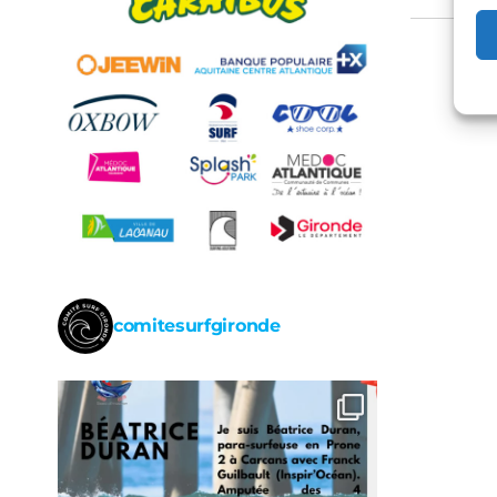
de
l’arti
comitesurfgironde