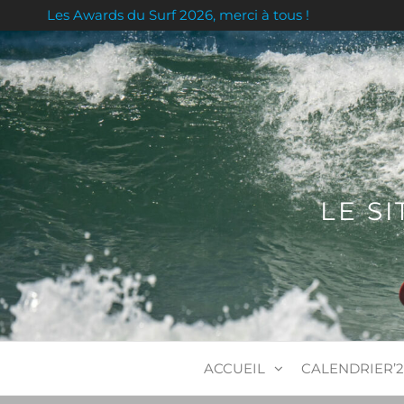
Skip
Les Awards du Surf 2026, merci à tous !
to
the
content
LE S
ACCUEIL
CALENDRIER’2