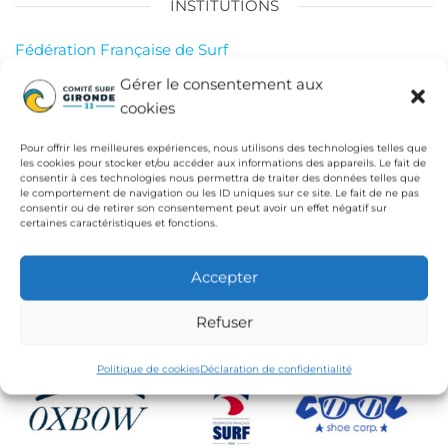
INSTITUTIONS
Fédération Française de Surf
Conseil Départemental de la Gironde
Gérer le consentement aux
cookies
Ligue de Surf de Nouvelle Aquitaine
CdC Médoc Atlantique
Pour offrir les meilleures expériences, nous utilisons des technologies telles que
les cookies pour stocker et/ou accéder aux informations des appareils. Le fait de
consentir à ces technologies nous permettra de traiter des données telles que
le comportement de navigation ou les ID uniques sur ce site. Le fait de ne pas
consentir ou de retirer son consentement peut avoir un effet négatif sur
certaines caractéristiques et fonctions.
Accepter
Refuser
Politique de cookies
Déclaration de confidentialité