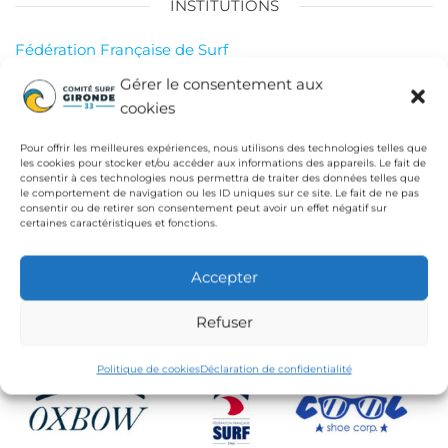
INSTITUTIONS
Fédération Française de Surf
Conseil Départemental de la Gironde
Gérer le consentement aux
cookies
Ligue de Surf de Nouvelle Aquitaine
CdC Médoc Atlantique
Pour offrir les meilleures expériences, nous utilisons des technologies telles que
les cookies pour stocker et/ou accéder aux informations des appareils. Le fait de
consentir à ces technologies nous permettra de traiter des données telles que
le comportement de navigation ou les ID uniques sur ce site. Le fait de ne pas
consentir ou de retirer son consentement peut avoir un effet négatif sur
certaines caractéristiques et fonctions.
Accepter
Refuser
Politique de cookies
Déclaration de confidentialité