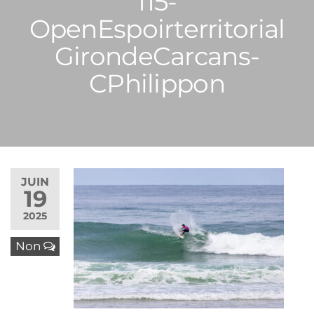
115-
OpenEspoirterritorial
GirondeCarcans-
CPhilippon
JUIN
19
2025
Non