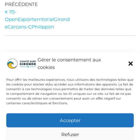
Navigation
Article
PRÉCÉDENTE
précédent
115-
de
OpenEspoirterritorialGirond
l’article
eCarcans-CPhilippon
INSTITUTIONS
Gérer le consentement aux
Fédération Française de Surf
cookies
Conseil Départemental de la Gironde
Pour offrir les meilleures expériences, nous utilisons des technologies telles que
les cookies pour stocker et/ou accéder aux informations des appareils. Le fait de
Ligue de Surf de Nouvelle Aquitaine
consentir à ces technologies nous permettra de traiter des données telles que
le comportement de navigation ou les ID uniques sur ce site. Le fait de ne pas
CdC Médoc Atlantique
consentir ou de retirer son consentement peut avoir un effet négatif sur
certaines caractéristiques et fonctions.
Accepter
Refuser