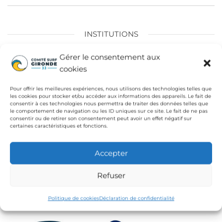
l’article
INSTITUTIONS
Fédération Française de Surf
Gérer le consentement aux
cookies
Conseil Départemental de la Gironde
Ligue de Surf de Nouvelle Aquitaine
Pour offrir les meilleures expériences, nous utilisons des technologies telles que
les cookies pour stocker et/ou accéder aux informations des appareils. Le fait de
CdC Médoc Atlantique
consentir à ces technologies nous permettra de traiter des données telles que
le comportement de navigation ou les ID uniques sur ce site. Le fait de ne pas
consentir ou de retirer son consentement peut avoir un effet négatif sur
certaines caractéristiques et fonctions.
Accepter
Refuser
Politique de cookies
Déclaration de confidentialité