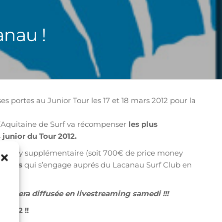
anau !
s portes au Junior Tour les 17 et 18 mars 2012 pour la
 d’Aquitaine de Surf va récompenser
les plus
 junior du Tour 2012.
money supplémentaire (soit 700€ de price money
Jalles
qui s’engage auprés du Lacanau Surf Club en
ion sera diffusée en livestreaming samedi !!!
 2012 !!