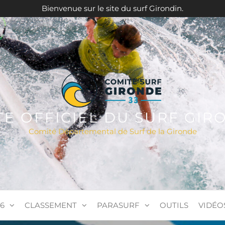
Bienvenue sur le site du surf Girondin.
ITE OFFICIEL DU SURF GIR
Comité Départemental de Surf de la Gironde
6
CLASSEMENT
PARASURF
OUTILS
VIDÉO