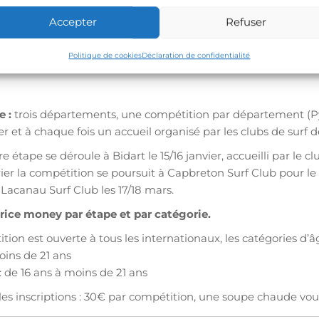
ns
: 30 euros – envoyez votre nom, prénom, date de naissance e
Accepter
Refuser
ingaquitaine.com
avant le 14 mars 2012
.
 années de naissance :
Politique de cookies
Déclaration de confidentialité
 de 1992 à 1996 inclus et les filles 1992 inclus.
e :
trois départements, une compétition par département (Pyr
er et à chaque fois un accueil organisé par les clubs de sur
 étape se déroule à Bidart le 15/16 janvier, accueilli par le c
vrier la compétition se poursuit à Capbreton Surf Club pour 
 Lacanau Surf Club les 17/18 mars.
rice money par étape et par catégorie.
tion est ouverte à tous les internationaux, les catégories d’âg
moins de 21 ans
: de 16 ans à moins de 21 ans
 les inscriptions : 30€ par compétition, une soupe chaude vou