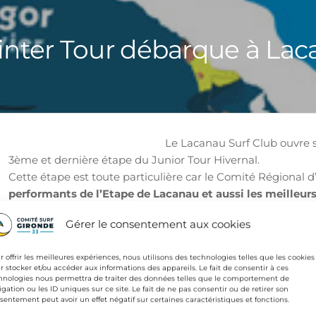
nter Tour débarque à Lac
Le Lacanau Surf Club ouvre se
3ème et dernière étape du Junior Tour Hivernal.
Cette étape est toute particulière car le Comité Régional
performants de l’Etape de Lacanau et aussi les meilleurs
L’étape de Lacanau sera récompensée de +200€ de price 
Gérer le consentement aux cookies
ement sur l’étape Canaulaise !!!), offert par la
St Médard en 
développer le surf !
r offrir les meilleures expériences, nous utilisons des technologies telles que les cookies
r stocker et/ou accéder aux informations des appareils. Le fait de consentir à ces
ATTENTION, en partenariat avec VIEWSURF
la compétit
hnologies nous permettra de traiter des données telles que le comportement de
igation ou les ID uniques sur ce site. Le fait de ne pas consentir ou de retirer son
endez-vous est donné au Lacanau Surf Club les 17 et 18 mars
sentement peut avoir un effet négatif sur certaines caractéristiques et fonctions.