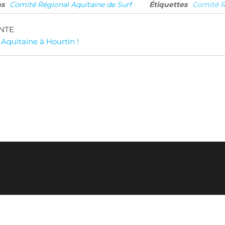
ns
Comité Régional Aquitaine de Surf
Étiquettes
Comité R
gation
NTE
Aquitaine à Hourtin !
cle
Mis en ligne par Comité Surf Gironde via WordPress © 2026