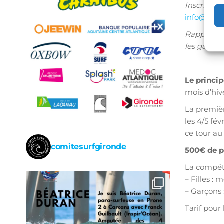
Inscriptio
info@surf
Rappel des
les garçons
Le princip
mois d’hiv
La première
les 4/5 fé
ce tour au
comitesurfgironde
500€ de p
La compéti
– Filles : 
– Garçons 
Tarif pour