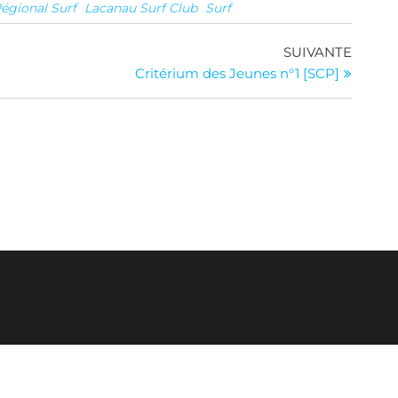
égional Surf
Lacanau Surf Club
Surf
Article
SUIVANTE
suivan
Critérium des Jeunes n°1 [SCP]