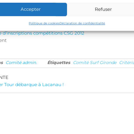
 espoir
Accepter
Refuser
 ondine espoir
erez ci joint le tableau d’inscription à remplir et à nous renv
Politique de cookies
Déclaration de confidentialité
 d’inscriptions compétitions CSG 2012
ent
ns
Comité admin.
Étiquettes
Comité Surf Gironde
Critér
gation
NTE
r Tour débarque à Lacanau !
cle