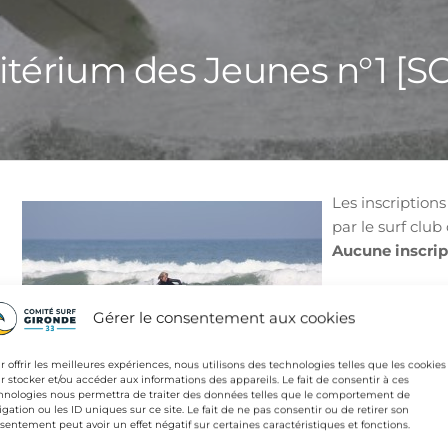
itérium des Jeunes n°1 [S
Les inscription
par le surf club
Aucune inscrip
Les catégories 
Gérer le consentement aux cookies
Surf benjamin
Surf minime
r offrir les meilleures expériences, nous utilisons des technologies telles que les cookies
Surf cadet
r stocker et/ou accéder aux informations des appareils. Le fait de consentir à ces
Surf junior
hnologies nous permettra de traiter des données telles que le comportement de
igation ou les ID uniques sur ce site. Le fait de ne pas consentir ou de retirer son
Surf mini ondin
sentement peut avoir un effet négatif sur certaines caractéristiques et fonctions.
e espoir -18