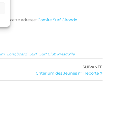
oyer à cette adresse:
Comite Surf Gironde
ium
Longboard
Surf
Surf Club Presqu'ile
Article
SUIVANTE
suivan
Critérium des Jeunes n°1 reporté