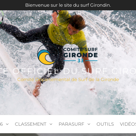
Bienvenue sur le site du surf Girondin.
ITE OFFICIEL DU SURF GIR
Comité Départemental de Surf de la Gironde
6
CLASSEMENT
PARASURF
OUTILS
VIDÉO