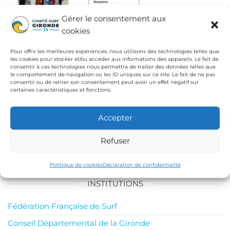
Gérer le consentement aux
cookies
Publié dans
Compétition
Equipe Technique
Pour offrir les meilleures expériences, nous utilisons des technologies telles que
les cookies pour stocker et/ou accéder aux informations des appareils. Le fait de
Départementale
Fédération Française de Surf
consentir à ces technologies nous permettra de traiter des données telles que
le comportement de navigation ou les ID uniques sur ce site. Le fait de ne pas
Étiquettes
Carcans Océan Surf Club
competition
consentir ou de retirer son consentement peut avoir un effet négatif sur
surf
Lacanau Surf Club
Surf Club Presqu'ile
USCBA
certaines caractéristiques et fonctions.
Navigation
Article
Ar
PRÉCÉDENTE
SUIVANTE
Accepter
précédent
su
GromSearch 2014,
Critérium: « C’est qui le
de
Capbreton !
patron ? »
Refuser
l’article
Politique de cookies
Déclaration de confidentialité
INSTITUTIONS
Fédération Française de Surf
Conseil Départemental de la Gironde