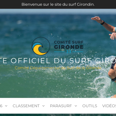
Bienvenue sur le site du surf Girondin.
ITE OFFICIEL DU SURF GIR
Comité Départemental de Surf de la Gironde
6
CLASSEMENT
PARASURF
OUTILS
VIDÉO