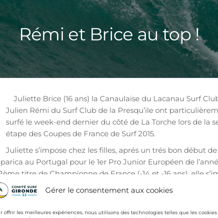
Rémi et Brice au top !
Juliette Brice (16 ans) la Canaulaise du Lacanau Surf Club
Julien Rémi du Surf Club de la Presqu’ile ont particulière
surfé le week-end dernier du côté de La Torche lors de la 
étape des Coupes de France de Surf 2015.
Juliette s’impose chez les filles, aprés un trés bon début de
arica au Portugal pour le 1er Pro Junior Européen de l’anné
2ème titre de Championne de France (-14 et -16 ans), elle s’
 sur la droite Bretonne, de La Torche. Juliette est actuelleme
Gérer le consentement aux cookies
e Française et n°1 des -16 ans.
Chez les garçons, Julien 
r offrir les meilleures expériences, nous utilisons des technologies telles que les cookies