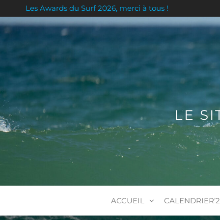
Skip
Les Awards du Surf 2026, merci à tous !
to
the
content
LE S
ACCUEIL
CALENDRIER’2