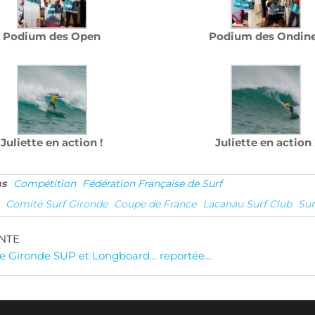
Podium des Open
Podium des Ondin
Juliette en action !
Juliette en action 
ns
Compétition
Fédération Française de Surf
Comité Surf Gironde
Coupe de France
Lacanau Surf Club
Sur
gation
NTE
e Gironde SUP et Longboard… reportée…
cle