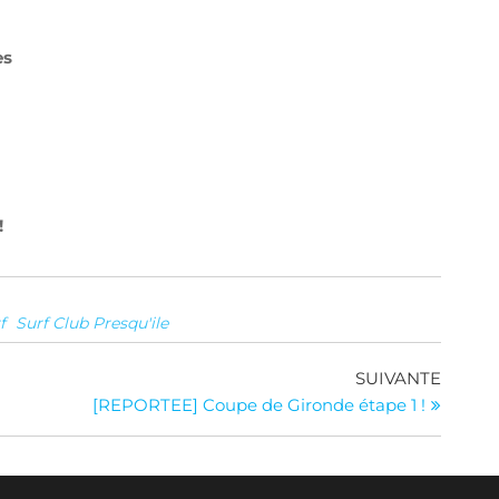
es
!
f
Surf Club Presqu'ile
Article
SUIVANTE
suivan
[REPORTEE] Coupe de Gironde étape 1 !