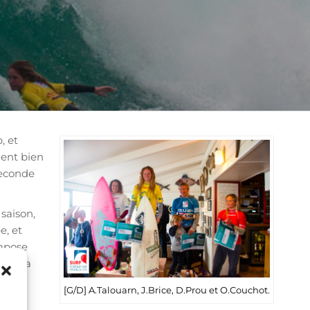
, et
ment bien
seconde
 saison,
e, et
impose
nt à la
[G/D] A.Talouarn, J.Brice, D.Prou et O.Couchot.
Rémi