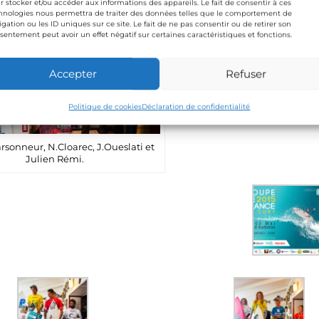
r stocker et/ou accéder aux informations des appareils. Le fait de consentir à ces
s’incline en finale pour pr
hnologies nous permettra de traiter des données telles que le comportement de
igation ou les ID uniques sur ce site. Le fait de ne pas consentir ou de retirer son
4ème place derrière Nelson
sentement peut avoir un effet négatif sur certaines caractéristiques et fonctions.
(anciennes) a été le meille
Julien commence fort égal
Accepter
Refuser
Winter Tour, il renoue ave
avec sa 3ème place à l’éta
Politique de cookies
Déclaration de confidentialité
Française.
arsonneur, N.Cloarec, J.Oueslati et
Julien Rémi.