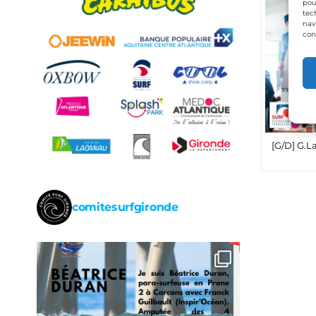
pou
tec
nav
con
[G/D] G.L
comitesurfgironde