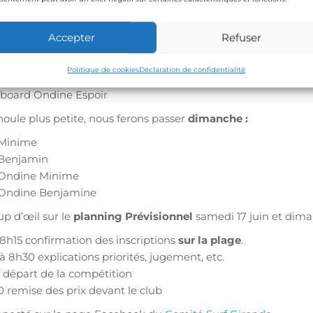
 Ondine Junior
 Ondine cadette
Accepter
Refuser
board Junior
board Cadet
Politique de cookies
Déclaration de confidentialité
board Minime
board Ondine Espoir
oule plus petite, nous ferons passer
dimanche :
 Minime
 Benjamin
 Ondine Minime
 Ondine Benjamine
p d’œil sur le
planning Prévisionnel
samedi 17 juin et diman
8h15 confirmation des inscriptions
sur la plage
.
à 8h30 explications priorités, jugement, etc.
 départ de la compétition
 remise des prix devant le club