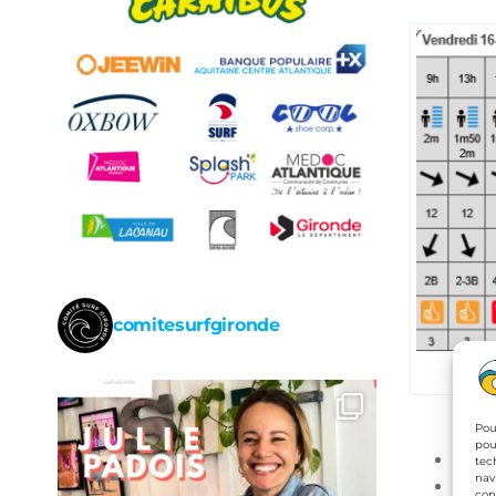
comitesurfgironde
Pré
Pou
pou
Surf 
tec
nav
Surf
con