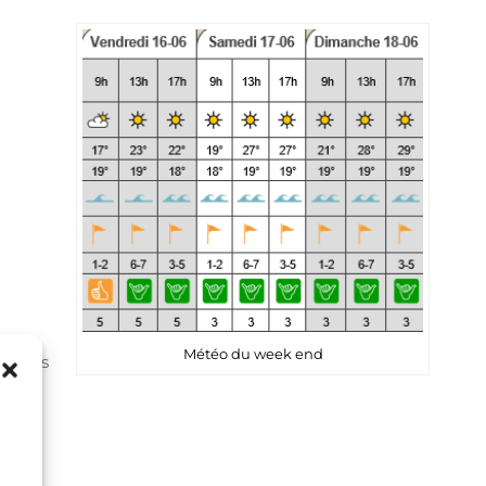
Météo du week end
oncées
ons