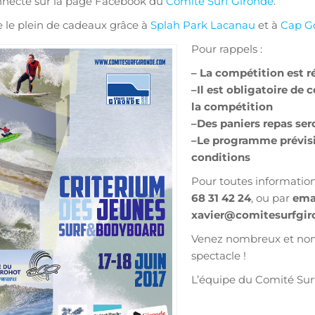
nnecté sur la page Facebook du
Comité Surf Gironde
.
e le plein de cadeaux grâce à
Splah Park Lacanau
et à
Cap Go
Pour rappels :
– La compétition est r
–
Il est obligatoire de 
la compétition
–
Des paniers repas ser
–
Le programme prévisi
conditions
Pour toutes informatio
68 31 42 24
, ou par
ema
xavier@comitesurfgi
Venez nombreux et nomb
spectacle !
L’équipe du Comité Sur