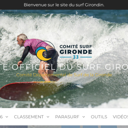
Bienvenue sur le site du surf Girondin.
ITE OFFICIEL DU SURF GIR
Comité Départemental de Surf de la Gironde
6
CLASSEMENT
PARASURF
OUTILS
VIDÉO