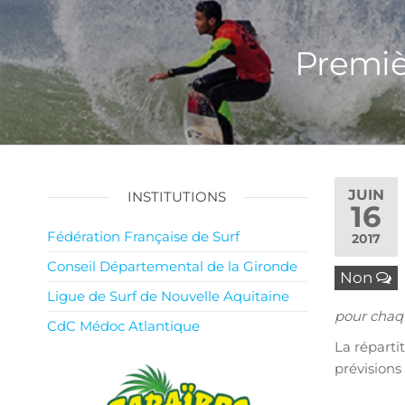
Premiè
JUIN
INSTITUTIONS
16
Fédération Française de Surf
2017
Conseil Départemental de la Gironde
Non
Ligue de Surf de Nouvelle Aquitaine
pour chaqu
CdC Médoc Atlantique
La réparti
prévisions