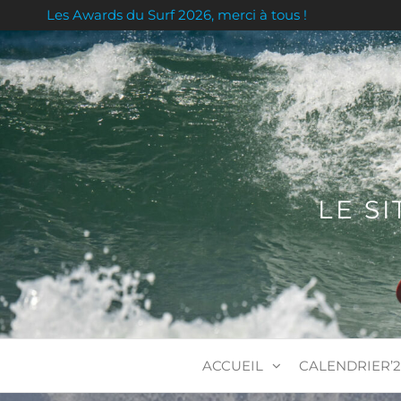
Skip
Les Awards du Surf 2026, merci à tous !
to
the
content
LE S
ACCUEIL
CALENDRIER’2