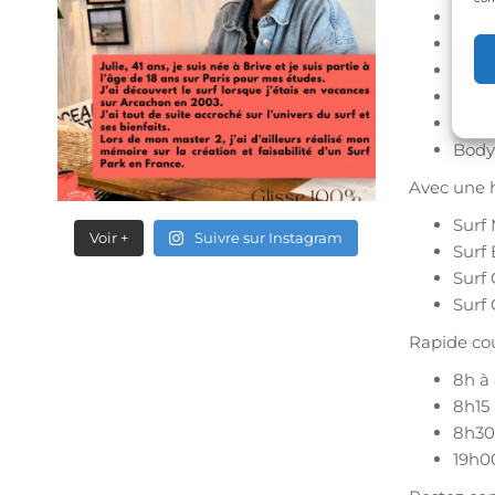
Surf
Surf
Body
Body
Body
Body
Avec une h
Surf
Voir +
Suivre sur Instagram
Surf
Surf
Surf
Rapide cou
8h à 
8h15 
8h30
19h00