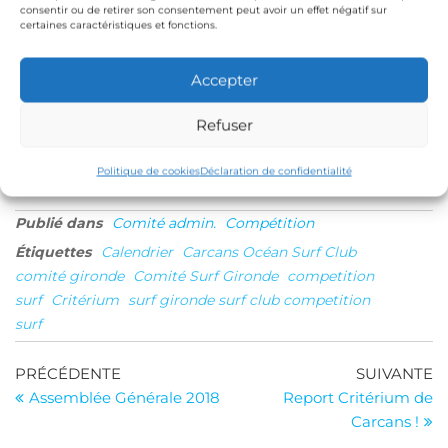
consentir ou de retirer son consentement peut avoir un effet négatif sur
L’équipe du Comité Surf Gironde !
certaines caractéristiques et fonctions.
Accepter
Refuser
Politique de cookies
Déclaration de confidentialité
Publié dans
Comité admin.
Compétition
Étiquettes
Calendrier
Carcans Océan Surf Club
comité gironde
Comité Surf Gironde
competition
surf
Critérium
surf gironde surf club competition
surf
Navigation
Article
Ar
PRÉCÉDENTE
SUIVANTE
précédent
su
Assemblée Générale 2018
Report Critérium de
de
Carcans !
l’article