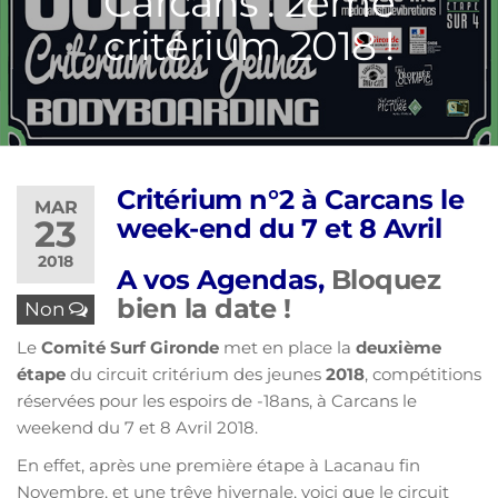
Carcans : 2ème
critérium 2018 !
Critérium n°2 à Carcans le
MAR
23
week-end du 7 et 8 Avril
2018
A vos Agendas,
Bloquez
bien la date !
Non
Le
Comité Surf Gironde
met en place la
deuxième
étape
du circuit critérium des jeunes
2018
, compétitions
réservées pour les espoirs de -18ans, à Carcans le
weekend du 7 et 8 Avril 2018.
En effet, après une première étape à Lacanau fin
Novembre, et une trêve hivernale, voici que le circuit