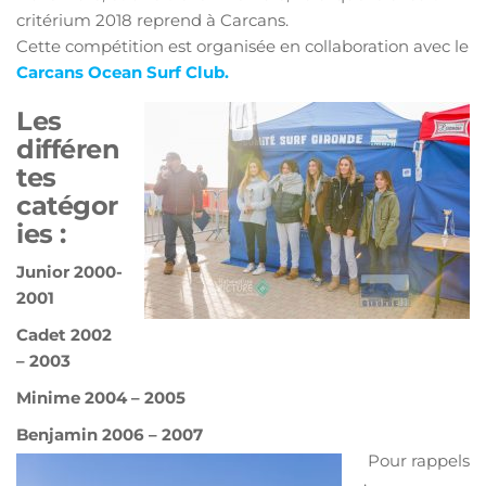
critérium 2018 reprend à Carcans.
Cette compétition est organisée en collaboration avec le
Carcans Ocean Surf Club.
Les
différen
tes
catégor
ies :
Junior 2000-
2001
Cadet 2002
– 2003
Minime 2004 – 2005
Benjamin 2006 – 2007
Pour rappels