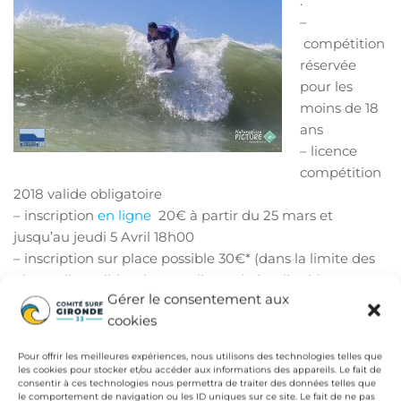
:
–
compétition
réservée
pour les
moins de 18
ans
– licence
compétition
2018 valide obligatoire
– inscription
en ligne
20€ à partir du 25 mars et
jusqu’au jeudi 5 Avril 18h00
– inscription sur place possible 30€* (dans la limite des
places disponibles du « seeding » du jeudi soir)
Gérer le consentement aux
– panier repas prévu pour les compétiteurs dans le
cookies
montant de l’inscription.
La confirmation de la compétition, se fera le jeudi 5 Avril
Pour offrir les meilleures expériences, nous utilisons des technologies telles que
vers 18h00, sur le site du
Comité Surf Gironde
et sur la
les cookies pour stocker et/ou accéder aux informations des appareils. Le fait de
consentir à ces technologies nous permettra de traiter des données telles que
page
Facebook du Comité.
le comportement de navigation ou les ID uniques sur ce site. Le fait de ne pas