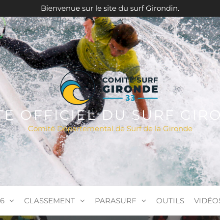
Bienvenue sur le site du surf Girondin.
ITE OFFICIEL DU SURF GIR
Comité Départemental de Surf de la Gironde
6
CLASSEMENT
PARASURF
OUTILS
VIDÉO