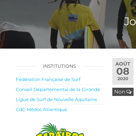
Jo
AOÛT
INSTITUTIONS
08
2020
Fédération Française de Surf
Conseil Départemental de la Gironde
Non
Ligue de Surf de Nouvelle Aquitaine
CdC Médoc Atlantique