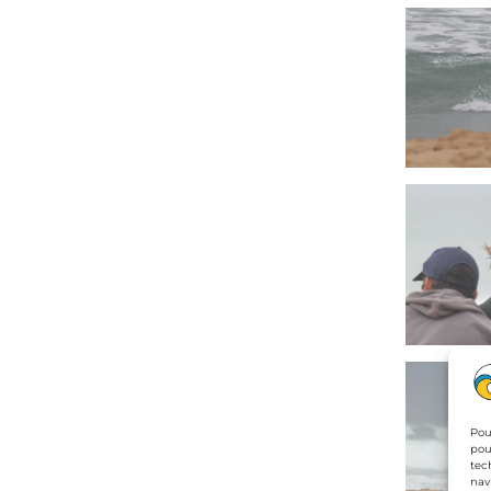
Pou
pou
tec
nav