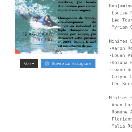
Benjamine
-Louise P
-Léa Tour
-Myriam G
Minimes G
-Aaron Ré
-Louan Vi
-Keloha R
Voir +
Suivre sur Instagram
-Teano Se
-Celyan D
-Léo Sorr
Minimes F
-Anae Lac
-Romane A
-Floriann
-Malia R