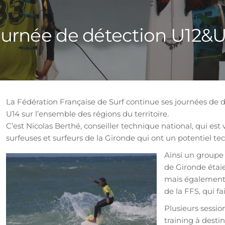
urnée de détection U12&
La Fédération Française de Surf continue ses journées de 
U14 sur l’ensemble des régions du territoire.
C’est Nicolas Berthé, conseiller technique national, qui est
surfeuses et surfeurs de la Gironde qui ont un potentiel te
Ainsi un groupe 
de Gironde étaie
mais également 
de la FFS, qui f
Plusieurs session
training à desti