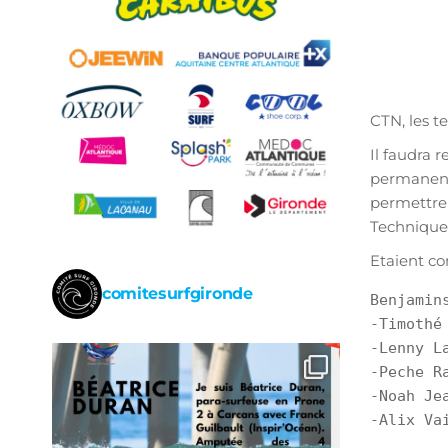
CTN, les t
Il faudra 
permanent
permettre 
Technique 
Etaient co
comitesurfgironde
Benjamins
-Timothé 
-Lenny La
-Peche Ra
-Noah Jea
-Alix Vai