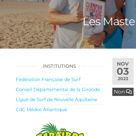
Les Maste
NOV
INSTITUTIONS
03
2023
Fédération Française de Surf
Conseil Départemental de la Gironde
Non
Ligue de Surf de Nouvelle Aquitaine
CdC Médoc Atlantique