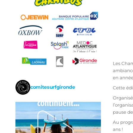
Les Cham
ambiance 
en année 
comitesurfgironde
Cette édi
Organisé 
l’organis
pause de 
Au progra
ans !