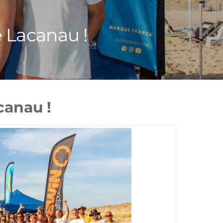
 Lacanau !
canau !