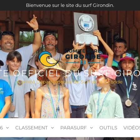
Bienvenue sur le site du surf Girondin.
ITE OFFICIEL DU SURF GIR
Comité Départemental de Surf de la Gironde
6
CLASSEMENT
PARASURF
OUTILS
VIDÉO