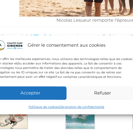
Nicolas Lesueur remporte l'épreuv
é remercie la
Ville de Lacanau
, qui une nouvelle fois accuei
n Gironde.
Gérer le consentement aux cookies
ment également à tous nos partenaires 2023:
r offrir les meilleures expériences, nous utilisons des technologies telles que les cookies
OS
,
Jeewin
,
Blacksheep
et
Cool Shoes
et aux partenaires hist
r stocker et/ou accéder aux informations des appareils. Le fait de consentir à ces
lantique
et l’
Agence Nationale du Sport
hnologies nous permettra de traiter des données telles que le comportement de
igation ou les ID uniques sur ce site. Le fait de ne pas consentir ou de retirer son
sentement peut avoir un effet négatif sur certaines caractéristiques et fonctions.
eil de Clément Philippon !
Accepter
Refuser
Politique de cookies
Déclaration de confidentialité