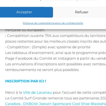
Clôture des inscriptions mercredi 13 mars 2024 (minuit)
Modalités d’inscription :
Accepter
Refuser
• Tarif : 25€
Inscription possible sur place 30 euros (Dans la limite des
Politique de cookies
Déclaration de confidentialité
• Uniquement ouvert aux Licenciés titulaires d’une licen
française ou européen.
• Compétition ouverte 75% aux compétiteurs du territoir
places restantes pour les meilleurs classés inscrits des aut
• Compétition : (Simple) avec système de priorité
Les tableaux d’avancement, ainsi que le programme prévi
Page Facebook du Comité et Instagram à partir du vendre
Les annulations d’inscriptions sont possibles avec rembou
remboursements ne seront plus possibles.
INSCRIPTION PAR ICI !
Merci à la
Ville de Lacanau
pour l’accueil de cette compéti
Le Comité Surf Gironde remercie tous ses partenaires 2024
Caraïbos
,
OXBOW
Jeewin Sportscare
Cool Shoe
Blacksh