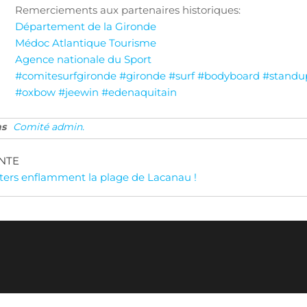
Remerciements aux partenaires historiques:
Département de la Gironde
Médoc Atlantique Tourisme
Agence nationale du Sport
#comitesurfgironde
#gironde
#surf
#bodyboard
#standu
#oxbow
#jeewin
#edenaquitain
ns
Comité admin.
NTE
ters enflamment la plage de Lacanau !
Mis en ligne par Comité Surf Gironde via WordPress © 2026