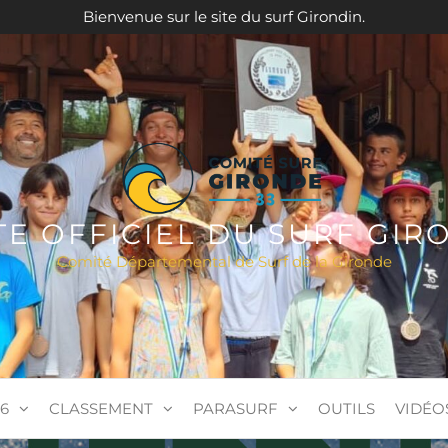
Bienvenue sur le site du surf Girondin.
ITE OFFICIEL DU SURF GIR
Comité Départemental de Surf de la Gironde
6
CLASSEMENT
PARASURF
OUTILS
VIDÉO