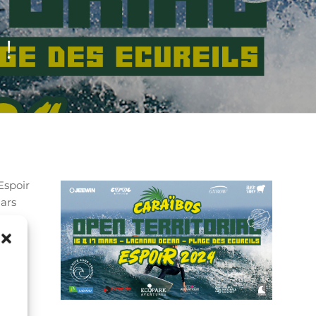
!
Espoir
Mars
 des
pp