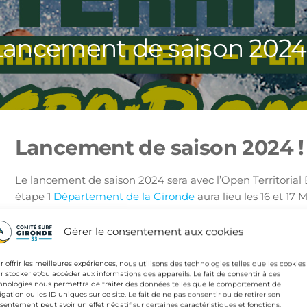
Lancement de saison 2024 
Lancement de saison 2024 !
Le lancement de saison 2024 sera avec l’Open Territorial 
étape 1
Département de la Gironde
aura lieu les 16 et 17 
2024.
La compétition se déroulera à Lacanau plage Sud ( plage
Gérer le consentement aux cookies
écureuils
)
Discipline : Shortboard.
r offrir les meilleures expériences, nous utilisons des technologies telles que les cookies
r stocker et/ou accéder aux informations des appareils. Le fait de consentir à ces
INSCRIPTION PAR ICI !
hnologies nous permettra de traiter des données telles que le comportement de
Ouverture des inscriptions jeudi 7 mars 2024 sur
Stact A
igation ou les ID uniques sur ce site. Le fait de ne pas consentir ou de retirer son
sentement peut avoir un effet négatif sur certaines caractéristiques et fonctions.