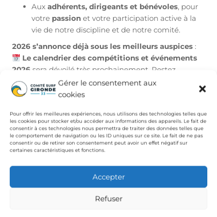
Aux
adhérents, dirigeants et bénévoles
, pour
votre
passion
et votre participation active à la
vie de notre discipline et de notre comité.
2026 s’annonce déjà sous les meilleurs auspices
:
Le calendrier des compétitions et événements
2026
sera dévoilé très prochainement. Restez
connectés !
Gérer le consentement aux
cookies
Un
événement exceptionnel
est en préparation…
Nous avons hâte de vous le révéler très vite !
Pour offrir les meilleures expériences, nous utilisons des technologies telles que
les cookies pour stocker et/ou accéder aux informations des appareils. Le fait de
consentir à ces technologies nous permettra de traiter des données telles que
Ensemble, continuons à
faire briller le surf girondin
le comportement de navigation ou les ID uniques sur ce site. Le fait de ne pas
et à partager cette passion qui nous unit !
consentir ou de retirer son consentement peut avoir un effet négatif sur
certaines caractéristiques et fonctions.
Avec toute notre gratitude et notre enthousiasme,
Laurent RONDI
Accepter
Président du Comité Surf Gironde
Refuser
Publié dans
Comité admin.