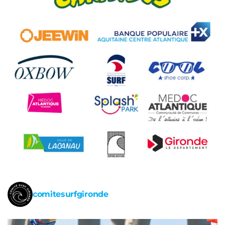
comitesurfgironde