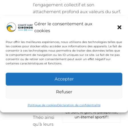
l’engagement collectif et son
attachement profond aux valeurs du surf.
Le Comité
Gérer le consentement aux
Surf
cookies
Gironde
adresse
Pour offrir les meilleures expériences, nous utilisons des technologies telles que
les cookies pour stocker et/ou accéder aux informations des appareils. Le fait de
ses
plus
consentir à ces technologies nous permettra de traiter des données telles que
le comportement de navigation ou les ID uniques sur ce site. Le fait de ne pas
sincères
consentir ou de retirer son consentement peut avoir un effet négatif sur
condoléan
certaines caractéristiques et fonctions.
ces
à
Thierry,
Accepter
Régis,
Maryse et
Refuser
ses petits
enfants
Politique de cookies
Déclaration de confidentialité
Stella,
Le Surf, le golf, le parapente,
Théo ainsi
un éternel sportif !
qu’à leurs