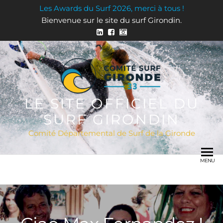
Les Awards du Surf 2026, merci à tous !
Bienvenue sur le site du surf Girondin.
LE SITE OFFICIEL DU
SURF GIRONDIN
Comité Départemental de Surf de la Gironde
MENU