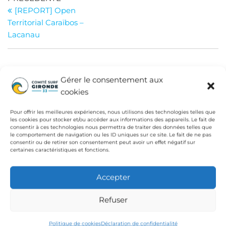
Navigation
précédent
[REPORT] Open
de
Territorial Caraïbos –
l’article
Lacanau
INSTITUTIONS
Gérer le consentement aux
cookies
Fédération Française de Surf
Pour offrir les meilleures expériences, nous utilisons des technologies telles que
Conseil Départemental de la Gironde
les cookies pour stocker et/ou accéder aux informations des appareils. Le fait de
consentir à ces technologies nous permettra de traiter des données telles que
Ligue de Surf de Nouvelle Aquitaine
le comportement de navigation ou les ID uniques sur ce site. Le fait de ne pas
consentir ou de retirer son consentement peut avoir un effet négatif sur
CdC Médoc Atlantique
certaines caractéristiques et fonctions.
Accepter
Refuser
Politique de cookies
Déclaration de confidentialité