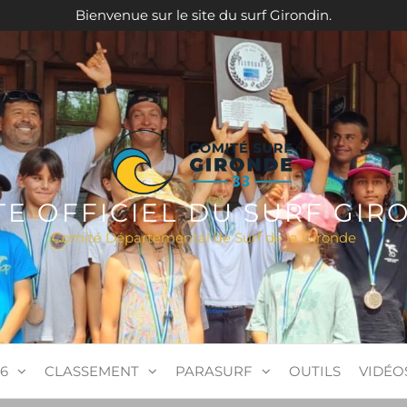
Bienvenue sur le site du surf Girondin.
ITE OFFICIEL DU SURF GIR
Comité Départemental de Surf de la Gironde
6
CLASSEMENT
PARASURF
OUTILS
VIDÉO