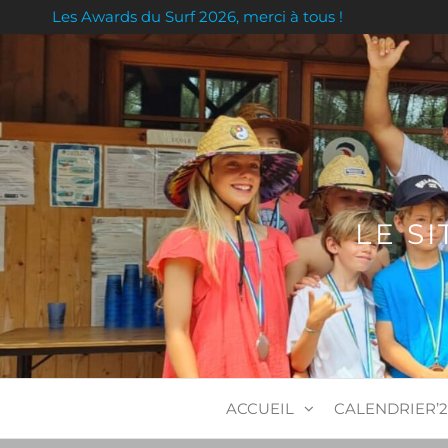
Skip
Les Awards du Surf 2026, merci à tous !
to
the
content
LE S
ACCUEIL
CALENDRIER’2