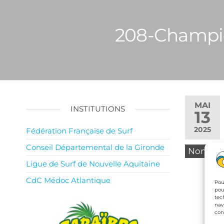
208-Champio
MAI
INSTITUTIONS
13
2025
Fédération Française de Surf
Conseil Départemental de la Gironde
Non
Ligue de Surf de Nouvelle Aquitaine
CdC Médoc Atlantique
Pou
pou
tec
nav
con