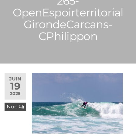
265-
OpenEspoirterritorial
GirondeCarcans-
CPhilippon
JUIN
19
2025
Non