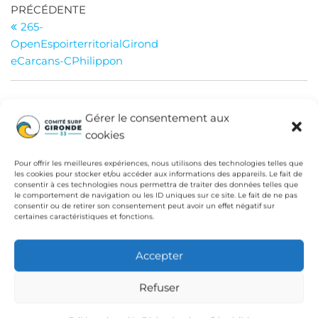
Navigation
Article
PRÉCÉDENTE
précédent
265-
de
OpenEspoirterritorialGirond
l’article
eCarcans-CPhilippon
Gérer le consentement aux
INSTITUTIONS
cookies
Fédération Française de Surf
Pour offrir les meilleures expériences, nous utilisons des technologies telles que
Conseil Départemental de la Gironde
les cookies pour stocker et/ou accéder aux informations des appareils. Le fait de
consentir à ces technologies nous permettra de traiter des données telles que
le comportement de navigation ou les ID uniques sur ce site. Le fait de ne pas
Ligue de Surf de Nouvelle Aquitaine
consentir ou de retirer son consentement peut avoir un effet négatif sur
certaines caractéristiques et fonctions.
CdC Médoc Atlantique
Accepter
Refuser