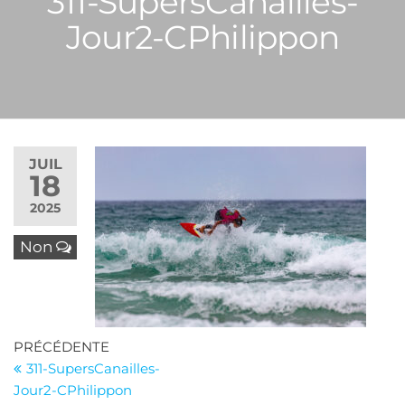
311-SupersCanailles-
Jour2-CPhilippon
JUIL
18
2025
Non
Navigation
Article
PRÉCÉDENTE
précédent
311-SupersCanailles-
de
Jour2-CPhilippon