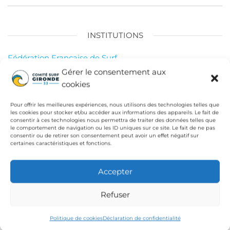
l’article
INSTITUTIONS
Fédération Française de Surf
Gérer le consentement aux
Conseil Départemental de la Gironde
cookies
Ligue de Surf de Nouvelle Aquitaine
Pour offrir les meilleures expériences, nous utilisons des technologies telles que
CdC Médoc Atlantique
les cookies pour stocker et/ou accéder aux informations des appareils. Le fait de
consentir à ces technologies nous permettra de traiter des données telles que
le comportement de navigation ou les ID uniques sur ce site. Le fait de ne pas
consentir ou de retirer son consentement peut avoir un effet négatif sur
certaines caractéristiques et fonctions.
Accepter
Refuser
Politique de cookies
Déclaration de confidentialité