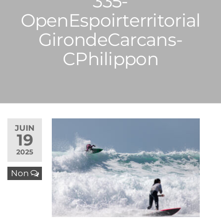
335-
OpenEspoirterritorial
GirondeCarcans-
CPhilippon
JUIN
19
2025
Non