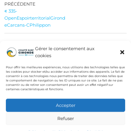
Navigation
Article
PRÉCÉDENTE
précédent
335-
de
OpenEspoirterritorialGirond
l’article
eCarcans-CPhilippon
Gérer le consentement aux
INSTITUTIONS
cookies
Fédération Française de Surf
Pour offrir les meilleures expériences, nous utilisons des technologies telles que
Conseil Départemental de la Gironde
les cookies pour stocker et/ou accéder aux informations des appareils. Le fait de
consentir à ces technologies nous permettra de traiter des données telles que
le comportement de navigation ou les ID uniques sur ce site. Le fait de ne pas
Ligue de Surf de Nouvelle Aquitaine
consentir ou de retirer son consentement peut avoir un effet négatif sur
certaines caractéristiques et fonctions.
CdC Médoc Atlantique
Accepter
Refuser