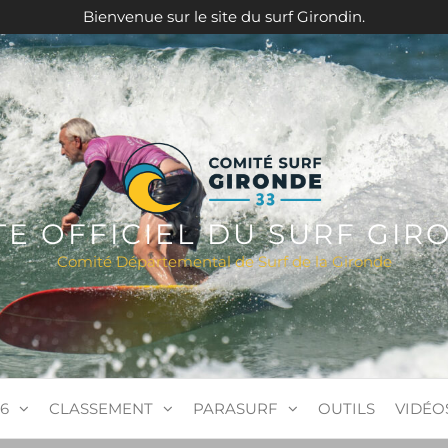
Bienvenue sur le site du surf Girondin.
ITE OFFICIEL DU SURF GIR
Comité Départemental de Surf de la Gironde
6
CLASSEMENT
PARASURF
OUTILS
VIDÉO