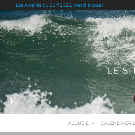
Skip
Les Awards du Surf 2026, merci à tous !
to
the
content
LE S
ACCUEIL
CALENDRIER’2