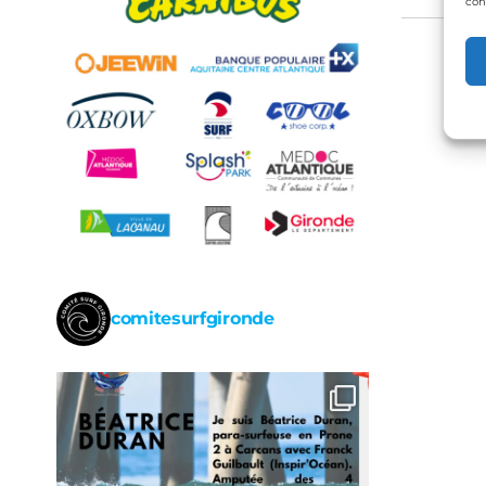
de
con
l’arti
comitesurfgironde