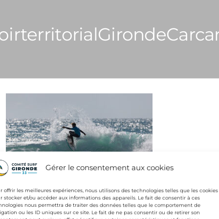
irterritorialGirondeCarca
Gérer le consentement aux cookies
r offrir les meilleures expériences, nous utilisons des technologies telles que les cookies
r stocker et/ou accéder aux informations des appareils. Le fait de consentir à ces
gation
NTE
hnologies nous permettra de traiter des données telles que le comportement de
EspoirterritorialGirondeCarcans-CPhilippon
igation ou les ID uniques sur ce site. Le fait de ne pas consentir ou de retirer son