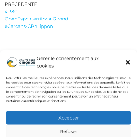
Navigation
Article
PRÉCÉDENTE
précédent
380-
de
OpenEspoirterritorialGirond
l’article
eCarcans-CPhilippon
INSTITUTIONS
Gérer le consentement aux
Fédération Française de Surf
cookies
Conseil Départemental de la Gironde
Pour offrir les meilleures expériences, nous utilisons des technologies telles que
les cookies pour stocker et/ou accéder aux informations des appareils. Le fait de
Ligue de Surf de Nouvelle Aquitaine
consentir à ces technologies nous permettra de traiter des données telles que
le comportement de navigation ou les ID uniques sur ce site. Le fait de ne pas
CdC Médoc Atlantique
consentir ou de retirer son consentement peut avoir un effet négatif sur
certaines caractéristiques et fonctions.
Accepter
Refuser