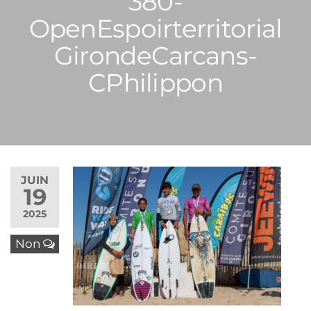
380-
OpenEspoirterritorial
GirondeCarcans-
CPhilippon
JUIN
19
2025
Non