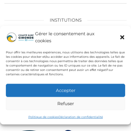
l’article
INSTITUTIONS
Fédération Française de Surf
Gérer le consentement aux
cookies
Conseil Départemental de la Gironde
Ligue de Surf de Nouvelle Aquitaine
Pour offrir les meilleures expériences, nous utilisons des technologies telles que
les cookies pour stocker et/ou accéder aux informations des appareils. Le fait de
CdC Médoc Atlantique
consentir à ces technologies nous permettra de traiter des données telles que
le comportement de navigation ou les ID uniques sur ce site. Le fait de ne pas
consentir ou de retirer son consentement peut avoir un effet négatif sur
certaines caractéristiques et fonctions.
Accepter
Refuser
Politique de cookies
Déclaration de confidentialité