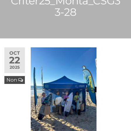
Criter25_Monta_CSG3
3-28
OCT
22
2025
Non