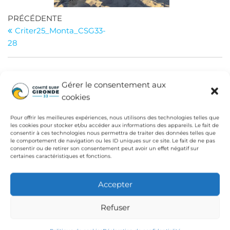
Navigation
Article
PRÉCÉDENTE
précédent
Criter25_Monta_CSG33-
de
28
l’article
Gérer le consentement aux
INSTITUTIONS
cookies
Fédération Française de Surf
Pour offrir les meilleures expériences, nous utilisons des technologies telles que
Conseil Départemental de la Gironde
les cookies pour stocker et/ou accéder aux informations des appareils. Le fait de
consentir à ces technologies nous permettra de traiter des données telles que
le comportement de navigation ou les ID uniques sur ce site. Le fait de ne pas
Ligue de Surf de Nouvelle Aquitaine
consentir ou de retirer son consentement peut avoir un effet négatif sur
certaines caractéristiques et fonctions.
CdC Médoc Atlantique
Accepter
Refuser