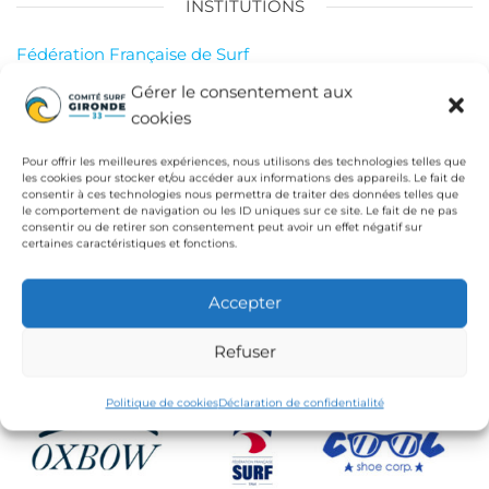
INSTITUTIONS
Fédération Française de Surf
Conseil Départemental de la Gironde
Gérer le consentement aux
cookies
Ligue de Surf de Nouvelle Aquitaine
CdC Médoc Atlantique
Pour offrir les meilleures expériences, nous utilisons des technologies telles que
les cookies pour stocker et/ou accéder aux informations des appareils. Le fait de
consentir à ces technologies nous permettra de traiter des données telles que
le comportement de navigation ou les ID uniques sur ce site. Le fait de ne pas
consentir ou de retirer son consentement peut avoir un effet négatif sur
certaines caractéristiques et fonctions.
Accepter
Refuser
Politique de cookies
Déclaration de confidentialité