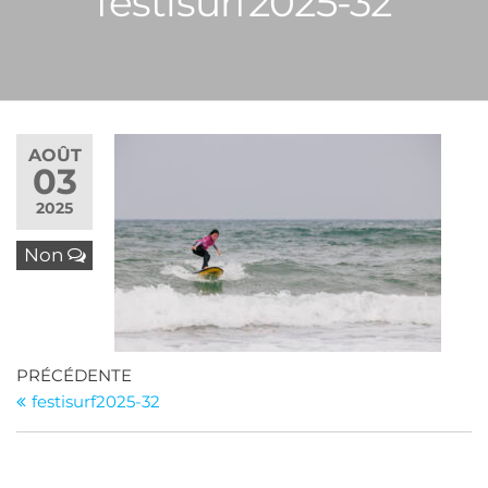
festisurf2025-32
AOÛT
03
2025
Non
Navigation
Article
PRÉCÉDENTE
précédent
festisurf2025-32
de
l’article